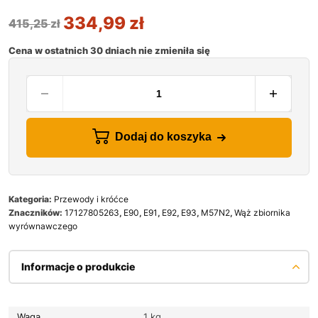
334,99
zł
415,25
zł
Cena w ostatnich 30 dniach nie zmieniła się
Dodaj do koszyka
Kategoria:
Przewody i króćce
Znaczników:
17127805263
,
E90
,
E91
,
E92
,
E93
,
M57N2
,
Wąż zbiornika
wyrównawczego
Informacje o produkcie
Waga
1 kg