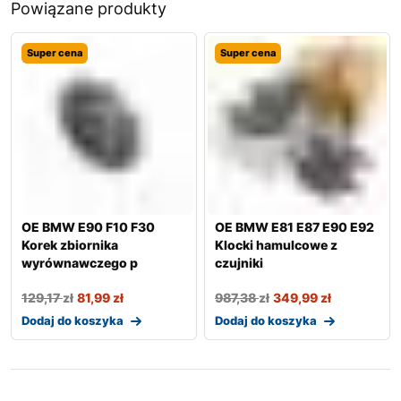
Powiązane produkty
Super cena
Super cena
OE BMW E90 F10 F30
OE BMW E81 E87 E90 E92
Korek zbiornika
Klocki hamulcowe z
wyrównawczego p
czujniki
129,17
zł
81,99
zł
987,38
zł
349,99
zł
Dodaj do koszyka
Dodaj do koszyka