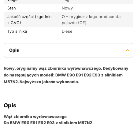
Stan
Nowy
Jakość części (zgodnie
O – oryginał z logo producenta
z GVO)
pojazdu (OE)
Typ silnika
Diesel
Opis
Nowy, oryginalny wąż zbiornika wyrównawczego. Dedykowany
do następujących modeli: BMW E90 E91 E92 E93 z silnikiem
M57N2. Najwyższa jakośc wykonania.
Opis
Wąż zbiornika wyrównawczego
Do BMW E90 E91 E92 E93 z silnikiem M57N2