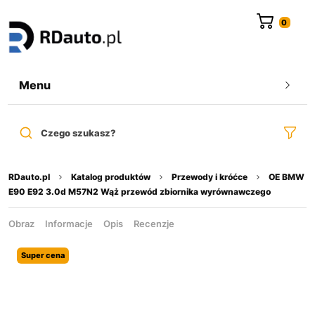
do
treści
Menu
Czego szukasz?
RDauto.pl
Katalog produktów
Przewody i króćce
OE BMW
E90 E92 3.0d M57N2 Wąż przewód zbiornika wyrównawczego
Obraz
Informacje
Opis
Recenzje
Super cena