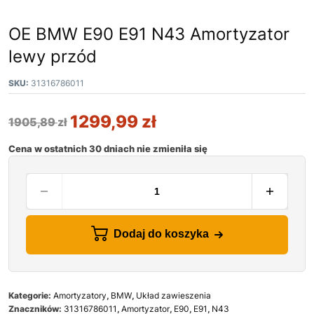
OE BMW E90 E91 N43 Amortyzator
lewy przód
SKU:
31316786011
1299,99
zł
1905,89
zł
Cena w ostatnich 30 dniach nie zmieniła się
Dodaj do koszyka
Kategorie:
Amortyzatory
,
BMW
,
Układ zawieszenia
Znaczników:
31316786011
,
Amortyzator
,
E90
,
E91
,
N43