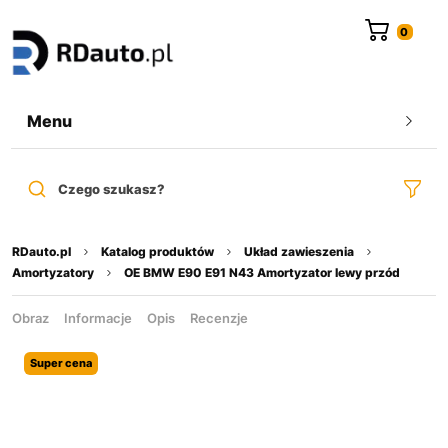
do
treści
Menu
Czego szukasz?
RDauto.pl
Katalog produktów
Układ zawieszenia
Amortyzatory
OE BMW E90 E91 N43 Amortyzator lewy przód
Obraz
Informacje
Opis
Recenzje
Super cena