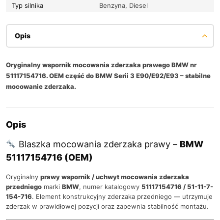
Typ silnika
Benzyna, Diesel
Opis
Oryginalny wspornik mocowania zderzaka prawego BMW nr
51117154716. OEM część do BMW Serii 3 E90/E92/E93 – stabilne
mocowanie zderzaka.
Opis
Blaszka mocowania zderzaka prawy –
BMW
51117154716 (OEM)
Oryginalny
prawy wspornik / uchwyt mocowania zderzaka
przedniego
marki
BMW
, numer katalogowy
51117154716 / 51-11-7-
154-716
. Element konstrukcyjny zderzaka przedniego — utrzymuje
zderzak w prawidłowej pozycji oraz zapewnia stabilność montażu.