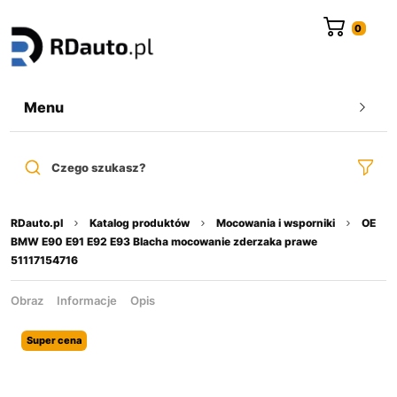
do
treści
Menu
Czego szukasz?
RDauto.pl
Katalog produktów
Mocowania i wsporniki
OE
BMW E90 E91 E92 E93 Blacha mocowanie zderzaka prawe
51117154716
Obraz
Informacje
Opis
Super cena