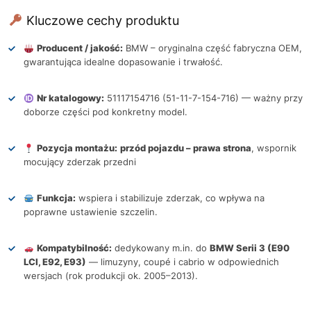
Kluczowe cechy produktu
Producent / jakość:
BMW – oryginalna część fabryczna OEM,
gwarantująca idealne dopasowanie i trwałość.
Nr katalogowy:
51117154716 (51-11-7-154-716) — ważny przy
doborze części pod konkretny model.
Pozycja montażu:
przód pojazdu – prawa strona
, wspornik
mocujący zderzak przedni
Funkcja:
wspiera i stabilizuje zderzak, co wpływa na
poprawne ustawienie szczelin.
Kompatybilność:
dedykowany m.in. do
BMW Serii 3 (E90
LCI, E92, E93)
— limuzyny, coupé i cabrio w odpowiednich
wersjach (rok produkcji ok. 2005–2013).