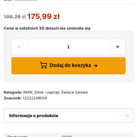
175,99
zł
186,26
zł
Cena w ostatnich 30 dniach nie zmieniła się
Dodaj do koszyka
Kategorie:
BMW
,
Silnik i osprzęt
,
Świece żarowe
Znacznik:
12232248059
Informacje o produkcie
Producent
BMW