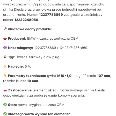
wysokoprężnymi. Część odpowiada za wspomaganie rozruchu
silnika Diesla oraz prawidłową pracę jednostki napędowej po
uruchomieniu. Numer
12237786869
zastępuje wcześniejszy
numer
12232248059
.
Kluczowe cechy produktu:
Producent:
BMW – część autentyczna OEM.
Nr katalogowy:
12237786869 / 12-23-7-786-869.
Typ:
świeca żarowa / glow plug.
Napięcie:
5 V.
Parametry techniczne:
gwint
M10x1,0
, długość około
107 mm
,
rozmiar klucza
10 mm
.
Zastosowanie:
element układu rozruchowego silnika Diesla,
odpowiedzialny za podgrzewanie komory spalania.
Stan:
nowa, oryginalna część OEM.
Dlaczego warto wybrać ten element?