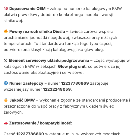
Dopasowanie OEM
– zakup po numerze katalogowym BMW
ułatwia prawidłowy dobór do konkretnego modelu i wersji
silnikowej.
Pewny rozruch silnika Diesla
– świeca żarowa wspiera
uruchamianie jednostki napędowej, zwłaszcza przy niższych
temperaturach. To standardowa funkcja tego typu części,
potwierdzona klasyfikacją katalogową jako glow plug.
🛠
Element serwisowy układu podgrzewania
– część występuje w
katalogach BMW w sekcjach
Glow plug unit
, co potwierdza jej
zastosowanie eksploatacyjne i serwisowe.
Numer zastępczy
– numer
12237786869
zastępuje
wcześniejszy numer
12232248059
.
Jakość BMW
– wykonanie zgodne ze standardami producenta i
przeznaczone do współpracy z fabrycznym układem świec
żarowych.
Zastosowanie / kompatybilność:
Część
12237786869
występuje m.in. w wybranych modelach