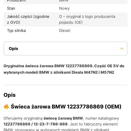
Stan
Nowy
Jakość części (zgodnie
O – oryginał z logo producenta
z GVO)
pojazdu (OE)
Typ silnika
Diesel
Opis
Oryginalna świeca żarowa BMW 12237786869. Część OE 5V do
wybranych modeli BMW z silnikami Diesla M47N2 i M57N2
Opis
Świeca żarowa BMW 12237786869 (OEM)
Oferujemy oryginalną
świecę żarową BMW
, numer katalogowy
12237786869 / 12-23-7-786-869
. Jest to fabryczny element
BMW, stosowany w wybranych modelach BMW z silnikami