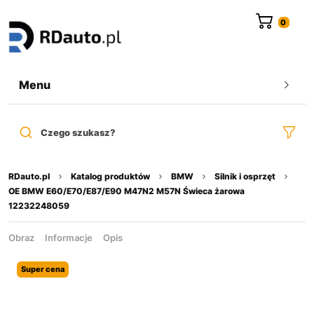
do
treści
Menu
Czego szukasz?
RDauto.pl
Katalog produktów
BMW
Silnik i osprzęt
OE BMW E60/E70/E87/E90 M47N2 M57N Świeca żarowa
12232248059
Obraz
Informacje
Opis
Super cena