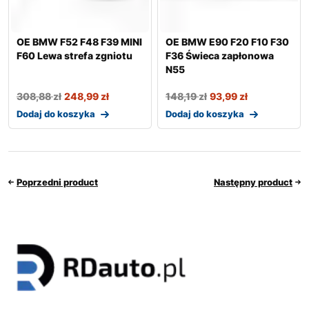
OE BMW F52 F48 F39 MINI
OE BMW E90 F20 F10 F30
F60 Lewa strefa zgniotu
F36 Świeca zapłonowa
N55
308,88
zł
248,99
zł
148,19
zł
93,99
zł
Dodaj do koszyka
Dodaj do koszyka
Poprzedni product
Następny product