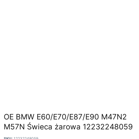
OE BMW E60/E70/E87/E90 M47N2
M57N Świeca żarowa 12232248059
SKU:
12232248059