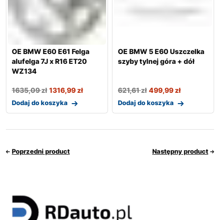
OE BMW E60 E61 Felga
OE BMW 5 E60 Uszczelka
alufelga 7J x R16 ET20
szyby tylnej góra + dół
WZ134
1635,09
zł
1316,99
zł
621,61
zł
499,99
zł
Dodaj do koszyka
Dodaj do koszyka
Poprzedni product
Następny product