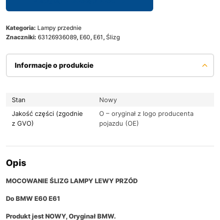
Zapytaj o dostępność
Kategoria:
Lampy przednie
Znaczniki:
63126936089
,
E60
,
E61
,
Ślizg
Informacje o produkcie
Stan
Nowy
Jakość części (zgodnie
O – oryginał z logo producenta
z GVO)
pojazdu (OE)
Opis
MOCOWANIE ŚLIZG LAMPY LEWY PRZÓD
Do BMW E60 E61
Produkt jest NOWY, Oryginał BMW.