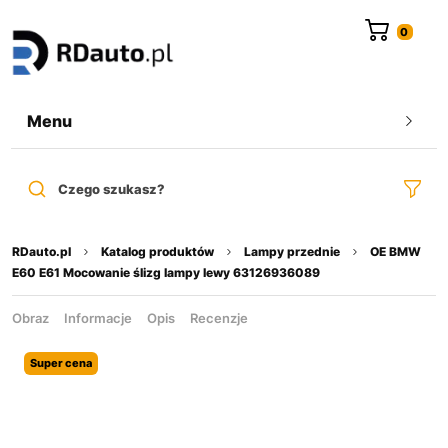
do
treści
Menu
Czego szukasz?
RDauto.pl
Katalog produktów
Lampy przednie
OE BMW
E60 E61 Mocowanie ślizg lampy lewy 63126936089
Obraz
Informacje
Opis
Recenzje
Super cena