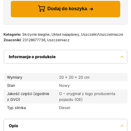
Dodaj do koszyka
Kategorie:
Skrzynie biegów
,
Układ napędowy
,
Uszczelki/Uszczelniacze
Znaczniki:
23128677736
,
Uszczelniacz
Informacje o produkcie
Wymiary
20 × 20 × 20 cm
Stan
Nowy
Jakość części (zgodnie
O – oryginał z logo producenta
z GVO)
pojazdu (OE)
Typ silnika
Diesel
Opis