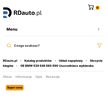
do
treści
Menu
Czego szukasz?
RDauto.pl
Katalog produktów
Układ napędowy
Skrzynie
biegów
OE BMW E39 E46 E60 E90 Uszczelniacz wybieraka
Obraz
Informacje
Opis
Recenzje
Super cena