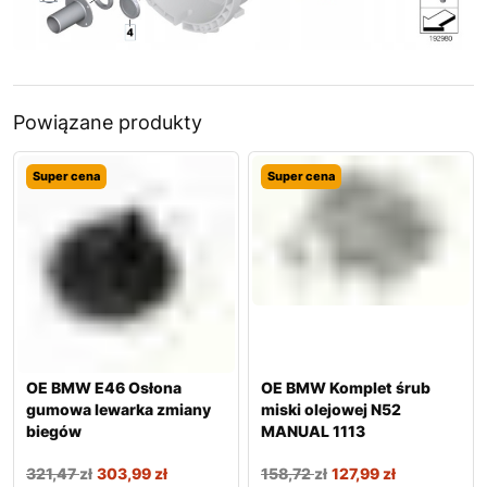
Powiązane produkty
Super cena
Super cena
OE BMW E46 Osłona
OE BMW Komplet śrub
gumowa lewarka zmiany
miski olejowej N52
biegów
MANUAL 1113
321,47
zł
303,99
zł
158,72
zł
127,99
zł