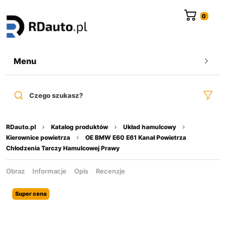
do
treści
Menu
Czego szukasz?
RDauto.pl
Katalog produktów
Układ hamulcowy
Kierownice powietrza
OE BMW E60 E61 Kanał Powietrza
Chłodzenia Tarczy Hamulcowej Prawy
Obraz
Informacje
Opis
Recenzje
Super cena