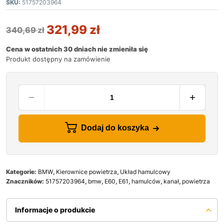
SKU:
51757203964
321,99
zł
340,69
zł
Cena w ostatnich 30 dniach nie zmieniła się
Produkt dostępny na zamówienie
Dodaj do koszyka
Kategorie:
BMW
,
Kierownice powietrza
,
Układ hamulcowy
Znaczników:
51757203964
,
bmw
,
E60
,
E61
,
hamulców
,
kanał
,
powietrza
Informacje o produkcie