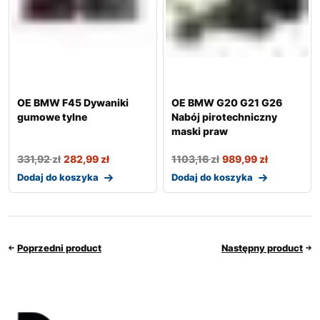
OE BMW F45 Dywaniki
OE BMW G20 G21 G26
gumowe tylne
Nabój pirotechniczny
maski praw
331,92
zł
282,99
zł
1103,16
zł
989,99
zł
Dodaj do koszyka
Dodaj do koszyka
Poprzedni product
Następny product