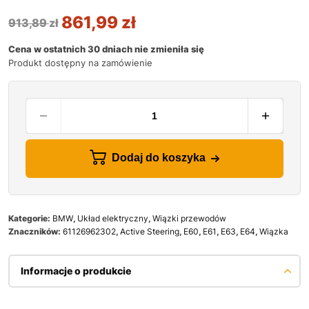
861,99
zł
913,89
zł
Cena w ostatnich 30 dniach nie zmieniła się
Produkt dostępny na zamówienie
Dodaj do koszyka
Kategorie:
BMW
,
Układ elektryczny
,
Wiązki przewodów
Znaczników:
61126962302
,
Active Steering
,
E60
,
E61
,
E63
,
E64
,
Wiązka
Informacje o produkcie