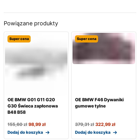
Powiązane produkty
Super cena
Super cena
OE BMW G01 G11 G20
OE BMW F46 Dywaniki
G30 Świeca zapłonowa
gumowe tylne
B48 B58
155,60
zł
98,99
zł
379,31
zł
322,99
zł
Dodaj do koszyka
Dodaj do koszyka