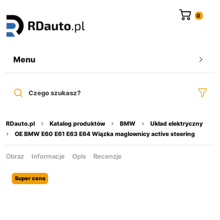
do
treści
Menu
Czego szukasz?
RDauto.pl
Katalog produktów
BMW
Układ elektryczny
OE BMW E60 E61 E63 E64 Wiązka maglownicy active steering
Obraz
Informacje
Opis
Recenzje
Super cena