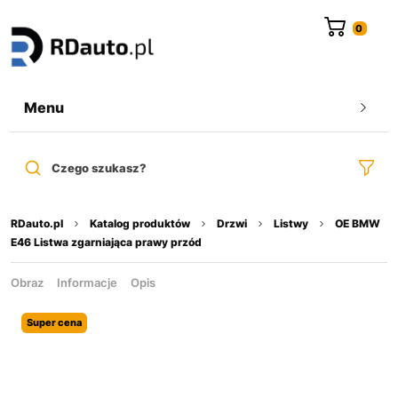
do
treści
Menu
Czego szukasz?
RDauto.pl
Katalog produktów
Drzwi
Listwy
OE BMW
E46 Listwa zgarniająca prawy przód
Obraz
Informacje
Opis
Super cena