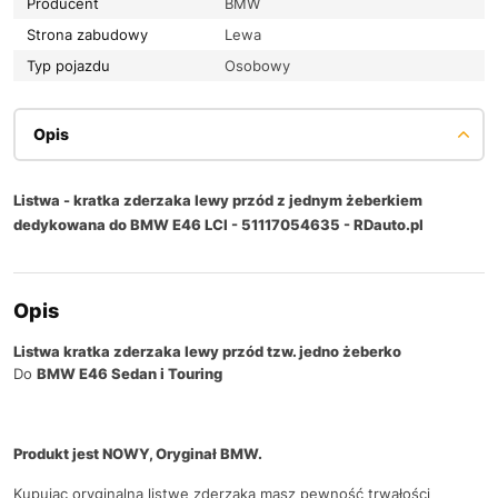
Producent
BMW
Strona zabudowy
Lewa
Typ pojazdu
Osobowy
Opis
Listwa - kratka zderzaka lewy przód z jednym żeberkiem
dedykowana do BMW E46 LCI - 51117054635 - RDauto.pl
Opis
Listwa kratka zderzaka lewy przód tzw. jedno żeberko
Do
BMW E46 Sedan i Touring
Produkt jest NOWY, Oryginał BMW.
Kupując oryginalną listwę zderzaka masz pewność trwałości