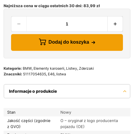
Najniższa cena w ciągu ostatnich 30 dni:
83,99
zł
Dodaj do koszyka
Kategorie:
BMW
,
Elementy karoserii
,
Listwy
,
Zderzaki
Znaczniki:
51117054635
,
E46
,
listwa
Informacje o produkcie
Stan
Nowy
Jakość części (zgodnie
O – oryginał z logo producenta
z GVO)
pojazdu (OE)