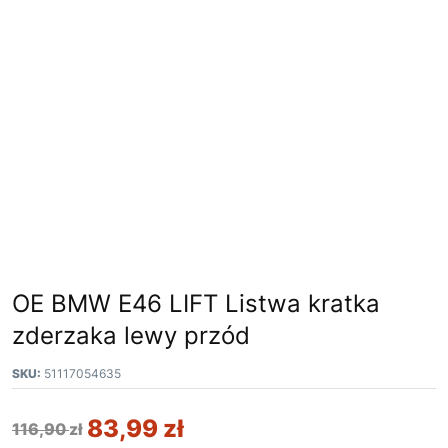
OE BMW E46 LIFT Listwa kratka
zderzaka lewy przód
SKU:
51117054635
83,99
zł
116,90
zł