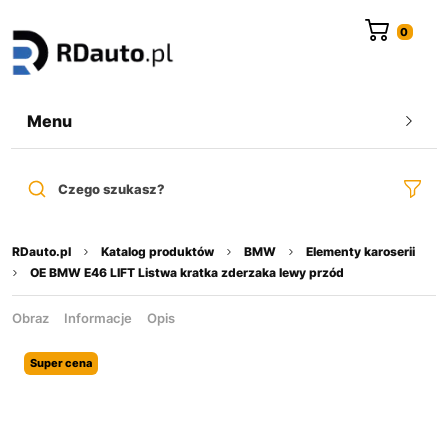
do
treści
Menu
Czego szukasz?
RDauto.pl
Katalog produktów
BMW
Elementy karoserii
OE BMW E46 LIFT Listwa kratka zderzaka lewy przód
Obraz
Informacje
Opis
Super cena