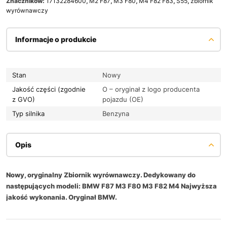
Znaczników:
17132284600
,
M2 F87
,
M3 F80
,
M4 F82 F83
,
S55
,
zbiornik
wyrównawczy
Informacje o produkcie
Stan
Nowy
Jakość części (zgodnie
O – oryginał z logo producenta
z GVO)
pojazdu (OE)
Typ silnika
Benzyna
Opis
Nowy, oryginalny Zbiornik wyrównawczy. Dedykowany do
następujących modeli: BMW F87 M3 F80 M3 F82 M4 Najwyższa
jakość wykonania. Oryginał BMW.