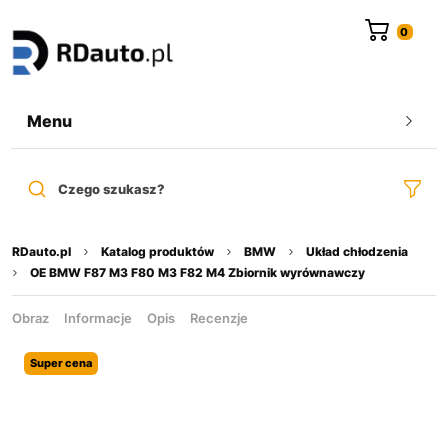
do
treści
Menu
Czego szukasz?
RDauto.pl
Katalog produktów
BMW
Układ chłodzenia
OE BMW F87 M3 F80 M3 F82 M4 Zbiornik wyrównawczy
Obraz
Informacje
Opis
Recenzje
Super cena