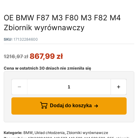
OE BMW F87 M3 F80 M3 F82 M4
Zbiornik wyrównawczy
SKU:
17132284600
867,99
zł
1216,97
zł
Cena w ostatnich 30 dniach nie zmieniła się
Dodaj do koszyka
Kategorie:
BMW
,
Układ chłodzenia
,
Zbiorniki wyrównawcze