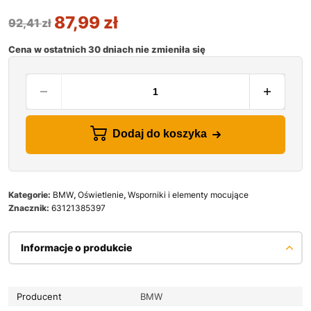
87,99
zł
92,41
zł
Cena w ostatnich 30 dniach nie zmieniła się
Dodaj do koszyka
Kategorie:
BMW
,
Oświetlenie
,
Wsporniki i elementy mocujące
Znacznik:
63121385397
Informacje o produkcie
Producent
BMW