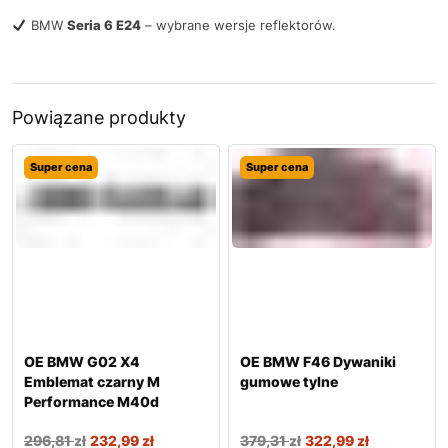
BMW
Seria 6 E24
– wybrane wersje reflektorów.
Powiązane produkty
Super cena
Super cena
OE BMW G02 X4
OE BMW F46 Dywaniki
Emblemat czarny M
gumowe tylne
Performance M40d
296,81
zł
232,99
zł
379,31
zł
322,99
zł