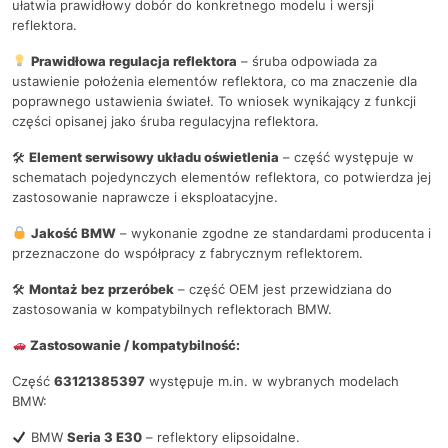
ułatwia prawidłowy dobór do konkretnego modelu i wersji
reflektora.
Prawidłowa regulacja reflektora
– śruba odpowiada za
ustawienie położenia elementów reflektora, co ma znaczenie dla
poprawnego ustawienia świateł. To wniosek wynikający z funkcji
części opisanej jako śruba regulacyjna reflektora.
🛠
Element serwisowy układu oświetlenia
– część występuje w
schematach pojedynczych elementów reflektora, co potwierdza jej
zastosowanie naprawcze i eksploatacyjne.
Jakość BMW
– wykonanie zgodne ze standardami producenta i
przeznaczone do współpracy z fabrycznym reflektorem.
🛠
Montaż bez przeróbek
– część OEM jest przewidziana do
zastosowania w kompatybilnych reflektorach BMW.
Zastosowanie / kompatybilność:
Część
63121385397
występuje m.in. w wybranych modelach
BMW:
BMW
Seria 3 E30
– reflektory elipsoidalne.