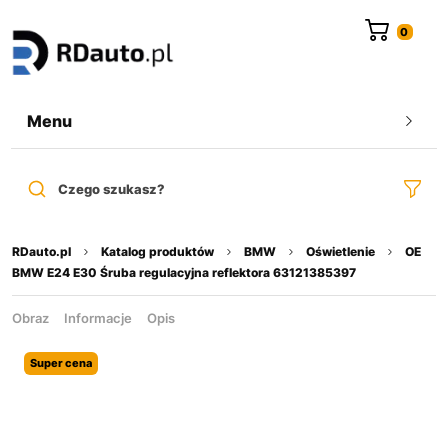
do
treści
Menu
Czego szukasz?
RDauto.pl
Katalog produktów
BMW
Oświetlenie
OE
BMW E24 E30 Śruba regulacyjna reflektora 63121385397
Obraz
Informacje
Opis
Super cena