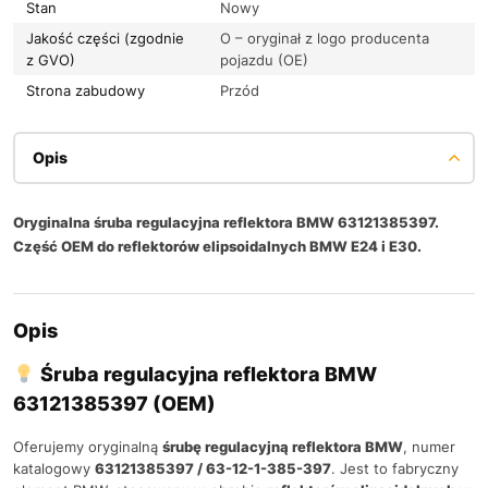
Stan
Nowy
Jakość części (zgodnie
O – oryginał z logo producenta
z GVO)
pojazdu (OE)
Strona zabudowy
Przód
Opis
Oryginalna śruba regulacyjna reflektora BMW 63121385397.
Część OEM do reflektorów elipsoidalnych BMW E24 i E30.
Opis
Śruba regulacyjna reflektora BMW
63121385397 (OEM)
Oferujemy oryginalną
śrubę regulacyjną reflektora BMW
, numer
katalogowy
63121385397 / 63-12-1-385-397
. Jest to fabryczny