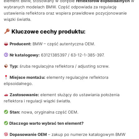
element BMW, stosowany w obrębie
reflektorów elipsoidalnych
w
wybranych modelach BMW. Część odpowiada za regulację
ustawienia reflektora oraz wspiera prawidłowe pozycjonowanie
wiązki światła.
Kluczowe cechy produktu:
Producent:
BMW – część autentyczna OEM.
Nr katalogowy:
63121385397 / 63-12-1-385-397.
Typ:
śruba regulacyjna reflektora / adjusting screw.
Miejsce montażu:
elementy regulacyjne reflektora
elipsoidalnego.
Zastosowanie:
element służący do ustawiania położenia
reflektora i regulacji wiązki światła.
Stan:
nowa, oryginalna część OEM.
Dlaczego warto wybrać ten element?
Dopasowanie OEM
– zakup po numerze katalogowym BMW