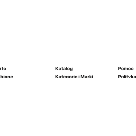
nto
Katalog
Pomoc
ubione
Kategorie i Marki
Polityk
mówienia
Mapa Strony
Regulam
j Garaż
Kontakt
res
Zwroty