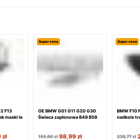
Super cena
Super cena
2 F13
OE BMW G01 G11 G20 G30
BMW F10 F
ek maski le
Świeca zapłonowa B48 B58
nadkole t
9
zł
98,99
zł
155,60
zł
238,77
zł