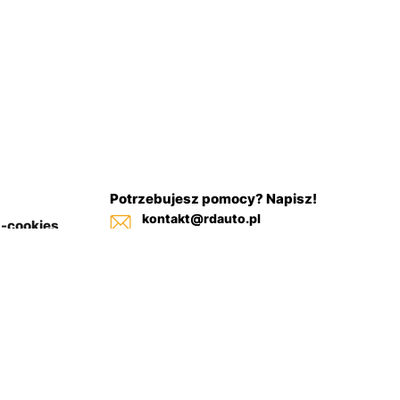
Potrzebujesz pomocy? Napisz!
kontakt@rdauto.pl
a-cookies
Zadzwoń, jesteśmy do twojej
in sklepu
dyspozycji od 09:00 - 17:00
+48 731 885 885
+48 732 885 885
+48 732 885 333