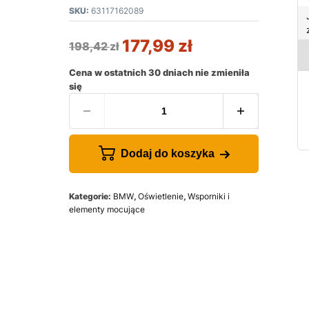
SKU:
63117162089
177,99
zł
198,42
zł
Cena w ostatnich 30 dniach nie zmieniła
się
Dodaj do koszyka
Kategorie:
BMW
,
Oświetlenie
,
Wsporniki i
elementy mocujące