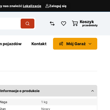
aby nas znaleźć
Lokalizacje
Zaloguj się
Koszyk
przedmioty
 pojazdów
Kontakt
Mój Garaż
Informacje o produkcie
Waga
1 kg
Stan
Nowy