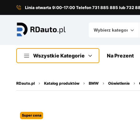
do
treści
Linia otwarta 9:00-17:00 Telefon 731 885 885 lub 732 
Wszystkie Kategorie
Na Prezent
RDauto.pl
Katalog produktów
BMW
Oświetlenie
Super cena