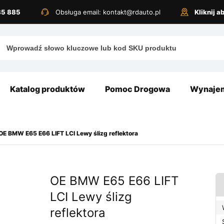
885 885
Obsługa email: kontakt@rdauto.pl
Kliknij 
Katalog produktów
Pomoc Drogowa
Wynajem
OE BMW E65 E66 LIFT LCI Lewy ślizg reflektora
OE BMW E65 E66 LIFT
LCI Lewy ślizg
reflektora