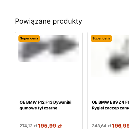
Powiązane produkty
Super cena
Super cena
OE BMW F12 F13 Dywaniki
OE BMW E89 Z4 F1
gumowe tył czarne
Rygiel zaczep zam
195,99
zł
196,9
274,12
zł
243,64
zł