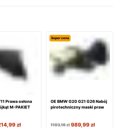
Super cena
11 Prawa osłona
OE BMW G20 G21 G26 Nabój
rójkąt M-PAKIET
pirotechniczny maski praw
214,99
zł
989,99
zł
1103,16
zł