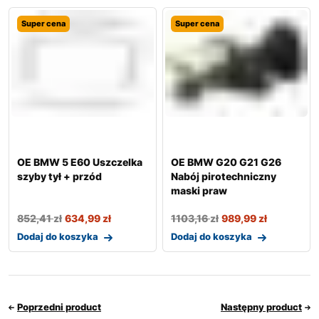
Super cena
Super cena
OE BMW 5 E60 Uszczelka
OE BMW G20 G21 G26
szyby tył + przód
Nabój pirotechniczny
maski praw
852,41
zł
634,99
zł
1103,16
zł
989,99
zł
Dodaj do koszyka
Dodaj do koszyka
Poprzedni product
Następny product