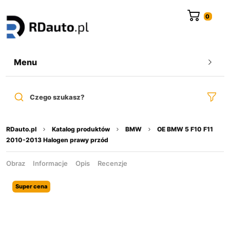
do
treści
Menu
Czego szukasz?
RDauto.pl
Katalog produktów
BMW
OE BMW 5 F10 F11
2010-2013 Halogen prawy przód
Obraz
Informacje
Opis
Recenzje
Super cena