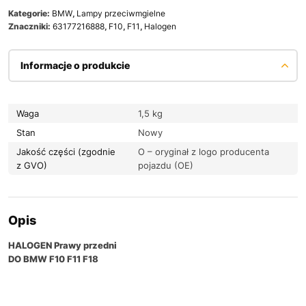
Kategorie:
BMW
,
Lampy przeciwmgielne
Znaczniki:
63177216888
,
F10
,
F11
,
Halogen
Informacje o produkcie
Waga
1,5 kg
Stan
Nowy
Jakość części (zgodnie
O – oryginał z logo producenta
z GVO)
pojazdu (OE)
Opis
HALOGEN Prawy przedni
DO BMW F10 F11 F18