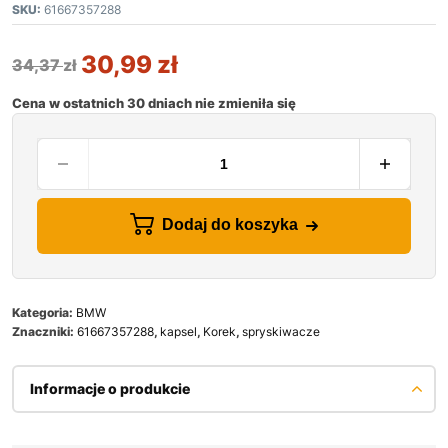
SKU:
61667357288
30,99
zł
34,37
zł
Cena w ostatnich 30 dniach nie zmieniła się
Dodaj do koszyka
Kategoria:
BMW
Znaczniki:
61667357288
,
kapsel
,
Korek
,
spryskiwacze
Informacje o produkcie