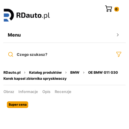
do
treści
Menu
Czego szukasz?
RDauto.pl
Katalog produktów
BMW
OE BMW G11 G30
Korek kapsel zbiornika spryskiwaczy
Obraz
Informacje
Opis
Recenzje
Super cena