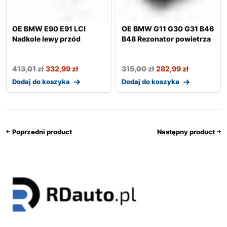
OE BMW E90 E91 LCI
OE BMW G11 G30 G31 B46
Nadkole lewy przód
B48 Rezonator powietrza
413,01
zł
332,99
zł
315,00
zł
282,99
zł
Dodaj do koszyka
Dodaj do koszyka
Poprzedni product
Następny product