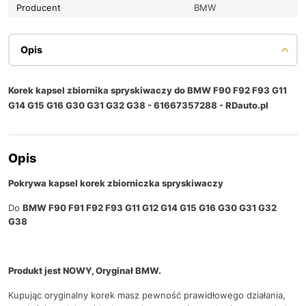
Producent
BMW
Opis
Korek kapsel zbiornika spryskiwaczy do BMW F90 F92 F93 G11
G14 G15 G16 G30 G31 G32 G38 - 61667357288 - RDauto.pl
Opis
Pokrywa kapsel korek zbiorniczka spryskiwaczy
Do
BMW F90 F91 F92 F93 G11 G12 G14 G15 G16 G30 G31 G32
G38
Produkt jest NOWY, Oryginał BMW.
Kupując oryginalny korek masz pewność prawidłowego działania,