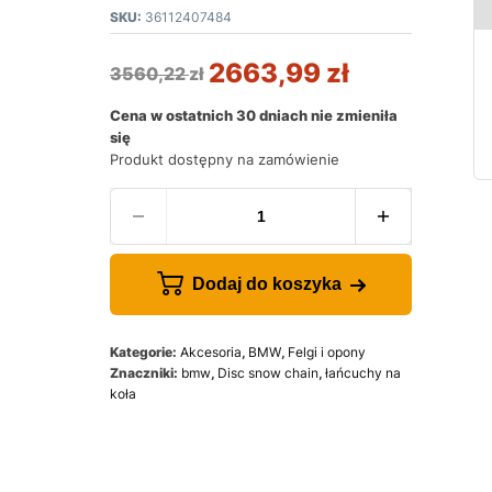
SKU:
36112407484
2663,99
zł
3560,22
zł
Cena w ostatnich 30 dniach nie zmieniła
się
Produkt dostępny na zamówienie
Dodaj do koszyka
Kategorie:
Akcesoria
,
BMW
,
Felgi i opony
Znaczniki:
bmw
,
Disc snow chain
,
łańcuchy na
koła