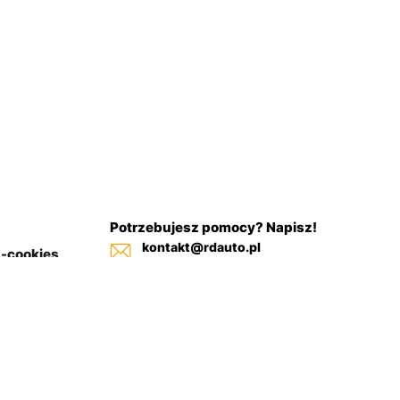
Potrzebujesz pomocy? Napisz!
kontakt@rdauto.pl
a-cookies
Zadzwoń, jesteśmy do twojej
in sklepu
dyspozycji od 09:00 - 17:00
+48 731 885 885
+48 732 885 885
+48 732 885 333