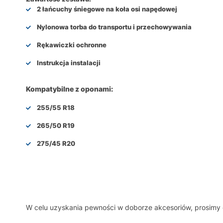
2 łańcuchy śniegowe na koła osi napędowej
Nylonowa torba do transportu i przechowywania
Rękawiczki ochronne
Instrukcja instalacji
Kompatybilne z oponami:
255/55 R18
265/50 R19
275/45 R20
W celu uzyskania pewności w doborze akcesoriów, prosim