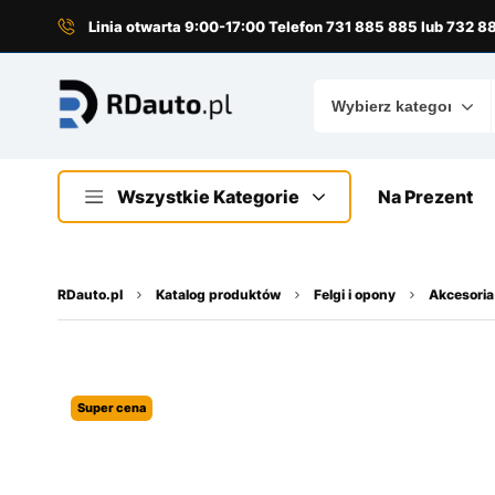
do
treści
Linia otwarta 9:00-17:00 Telefon 731 885 885 lub 732 
Wszystkie Kategorie
Na Prezent
RDauto.pl
Katalog produktów
Felgi i opony
Akcesoria
Super cena