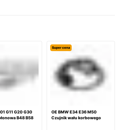
Super cena
01 G11 G20 G30
OE BMW E34 E36 M50
płonowa B48 B58
Czujnik wału korbowego