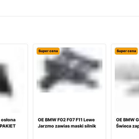
Super cena
Super cena
 osłona
OE BMW F02 F07 F11 Lewe
OE BMW G
-PAKIET
Jarzmo zawias maski silnik
Świeca za