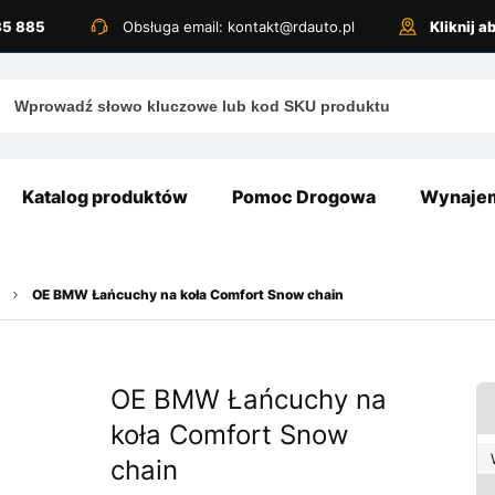
885 885
Obsługa email: kontakt@rdauto.pl
Kliknij 
Katalog produktów
Pomoc Drogowa
Wynajem
OE BMW Łańcuchy na koła Comfort Snow chain
OE BMW Łańcuchy na
koła Comfort Snow
chain