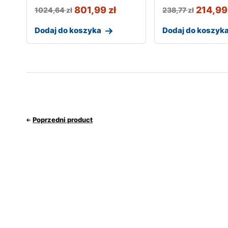
801,99
zł
214,9
1024,64
zł
238,77
zł
Dodaj do koszyka
Dodaj do koszyk
Poprzedni product