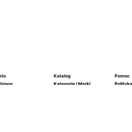
nto
Katalog
Pomoc
ubione
Kategorie i Marki
Polityk
mówienia
Mapa Strony
Regulam
j Garaż
Kontakt
res
Zwroty