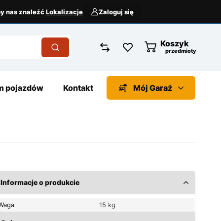
aby nas znaleźć
Lokalizacje
Zaloguj się
Koszyk
przedmioty
 pojazdów
Kontakt
Mój Garaż
Informacje o produkcie
Waga
15 kg