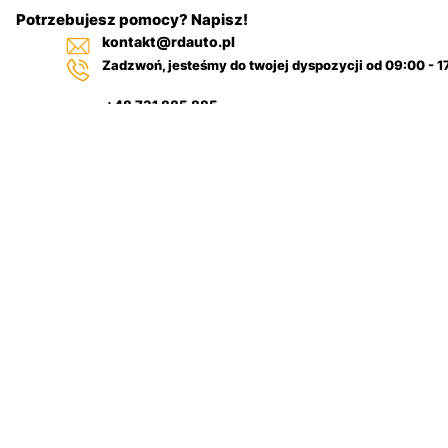
Potrzebujesz pomocy? Napisz!
kontakt@rdauto.pl
Zadzwoń, jesteśmy do twojej dyspozycji od 09:00 - 1
+48 731 885 885
+48 732 885 885
+48 732 885 333
Pulpit
Filtr
nawigacyjny
Kategorie
samochodowy
Szukaj
Na górze
Regulamin sklepu
Polityka-cookies
Zwroty
Copyright © [2025] RDauto.pl All Rights
Reserved