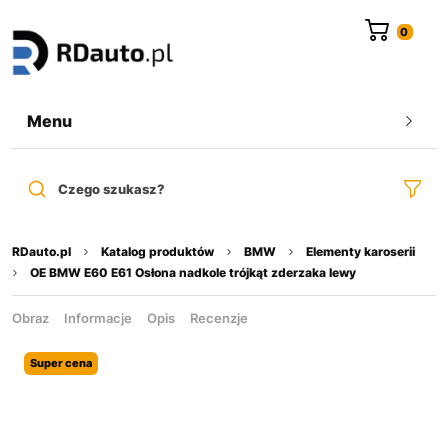
do
treści
Menu
Czego szukasz?
RDauto.pl
Katalog produktów
BMW
Elementy karoserii
OE BMW E60 E61 Osłona nadkole trójkąt zderzaka lewy
Obraz
Informacje
Opis
Recenzje
Super cena