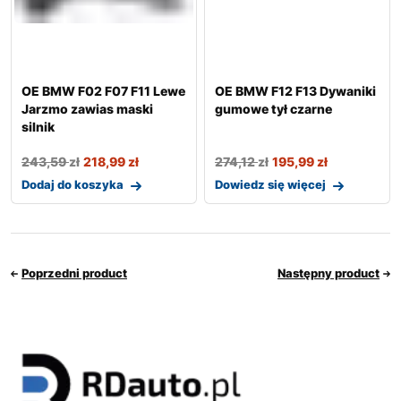
OE BMW F02 F07 F11 Lewe
OE BMW F12 F13 Dywaniki
Jarzmo zawias maski
gumowe tył czarne
silnik
243,59
zł
218,99
zł
274,12
zł
195,99
zł
Dodaj do koszyka
Dowiedz się więcej
Poprzedni product
Następny product