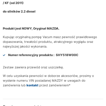
/ KF (od 2011)
do silników 2.2 diesel
Produkt jest NOWY, Oryginał MAZDA.
Kupując oryginalną pompę Vacum masz pewność prawidłowego
dopasowania, trwałości produktu, atrakcyjnego wyglądu oraz
najwyższej jakości wykonania.
Numer referencyjny produktu :
SHY518W00C
Zestaw zawiera przewód oraz uszczelkę.
W celu uzyskania pewności w doborze akcesoriów, prosimy o
wysłanie numeru VIN posiadanej MAZDY w uwagach do
zamówienia lub
kontakt
przed zamówieniem*