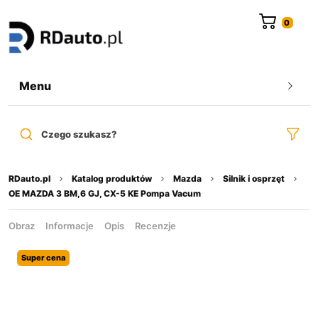
do
treści
Menu
Czego szukasz?
RDauto.pl
Katalog produktów
Mazda
Silnik i osprzęt
OE MAZDA 3 BM,6 GJ, CX-5 KE Pompa Vacum
Obraz
Informacje
Opis
Recenzje
Super cena