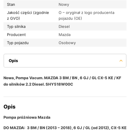
Stan
Nowy
Jakość części (zgodnie
O – oryginał z logo producenta
z GVO)
pojazdu (OE)
Typ silnika
Diesel
Producent
Mazda
Typ pojazdu
Osobowy
Opis
Nowa, Pompa Vacum. MAZDA 3 BM / BN , 6 GJ / GL CX-5 KE / KF
do silników 2.2 Diesel. SHY518W00C
Opis
Pompa próżniowa Mazda
DO MAZDA:
3 BM / BN (2013 – 2018),
6 GJ / GL (od 2012),
CX-5 KE