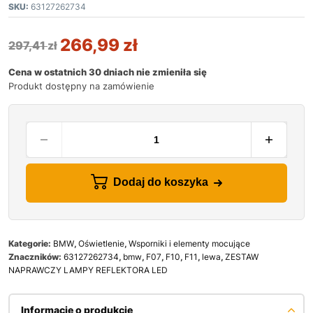
SKU:
63127262734
266,99
zł
297,41
zł
Cena w ostatnich 30 dniach nie zmieniła się
Produkt dostępny na zamówienie
Dodaj do koszyka
Kategorie:
BMW
,
Oświetlenie
,
Wsporniki i elementy mocujące
Znaczników:
63127262734
,
bmw
,
F07
,
F10
,
F11
,
lewa
,
ZESTAW
NAPRAWCZY LAMPY REFLEKTORA LED
Informacje o produkcie