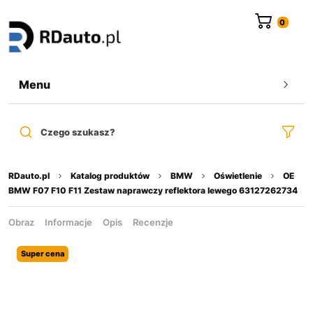
do
treści
Menu
Czego szukasz?
RDauto.pl
Katalog produktów
BMW
Oświetlenie
OE
BMW F07 F10 F11 Zestaw naprawczy reflektora lewego 63127262734
Obraz
Informacje
Opis
Recenzje
Super cena