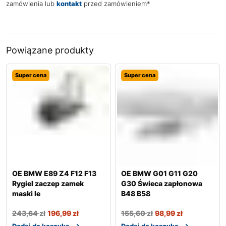
zamówienia lub
kontakt
przed zamówieniem*
Powiązane produkty
Super cena
Super cena
OE BMW E89 Z4 F12 F13
OE BMW G01 G11 G20
Rygiel zaczep zamek
G30 Świeca zapłonowa
maski le
B48 B58
243,64
zł
196,99
zł
155,60
zł
98,99
zł
Dodaj do koszyka
Dodaj do koszyka