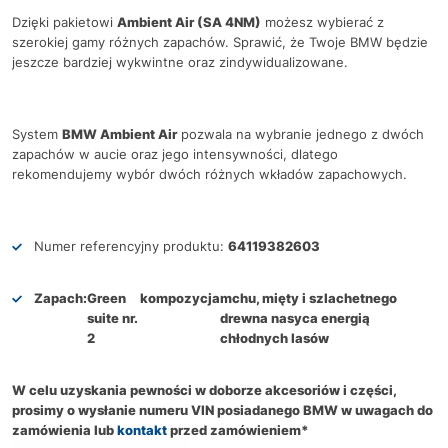
Dzięki pakietowi
Ambient Air (SA 4NM)
możesz wybierać z
szerokiej gamy różnych zapachów. Sprawić, że Twoje BMW będzie
jeszcze bardziej wykwintne oraz zindywidualizowane.
System
BMW Ambient Air
pozwala na wybranie jednego z dwóch
zapachów w aucie oraz jego intensywności, dlatego
rekomendujemy wybór dwóch różnych wkładów zapachowych.
Numer referencyjny produktu:
64119382603
Zapach:
Green
kompozycja
mchu, mięty i szlachetnego
suite nr.
drewna nasyca energią
2
chłodnych lasów
W celu uzyskania pewności w doborze akcesoriów i części,
prosimy o wysłanie numeru VIN posiadanego BMW w uwagach do
zamówienia lub
kontakt
przed zamówieniem*