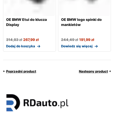
OE BMW Etui do klucza
OE BMW logo spinki do
Display
mankietów
314,83
zł
267,99
zł
244,49
zł
191,99
zł
Dodaj do koszyka
Dowiedz się więcej
Poprzedni product
Następny product