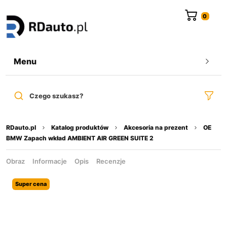
do
treści
Menu
Czego szukasz?
RDauto.pl
Katalog produktów
Akcesoria na prezent
OE
BMW Zapach wkład AMBIENT AIR GREEN SUITE 2
Obraz
Informacje
Opis
Recenzje
Super cena