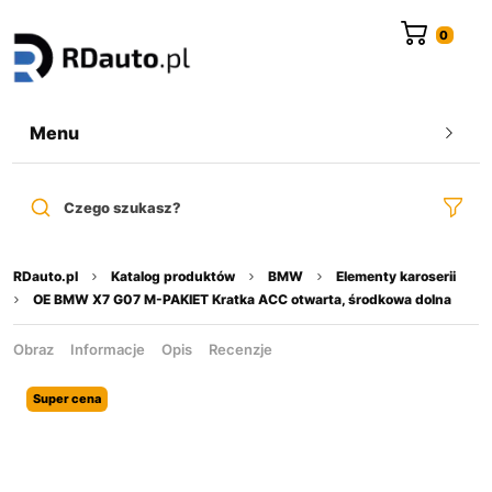
do
treści
Menu
Czego szukasz?
RDauto.pl
Katalog produktów
BMW
Elementy karoserii
OE BMW X7 G07 M-PAKIET Kratka ACC otwarta, środkowa dolna
Obraz
Informacje
Opis
Recenzje
Super cena