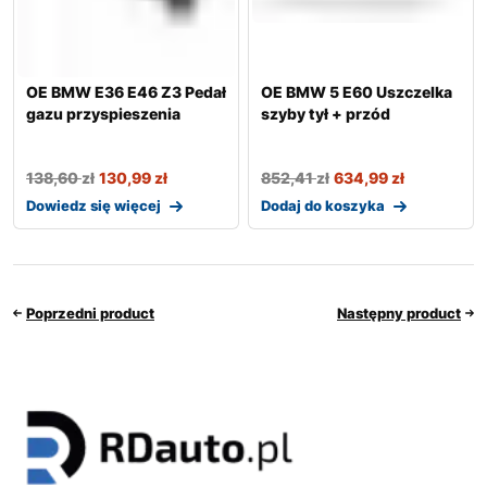
OE BMW E36 E46 Z3 Pedał
OE BMW 5 E60 Uszczelka
gazu przyspieszenia
szyby tył + przód
138,60
zł
130,99
zł
852,41
zł
634,99
zł
Dowiedz się więcej
Dodaj do koszyka
Poprzedni product
Następny product