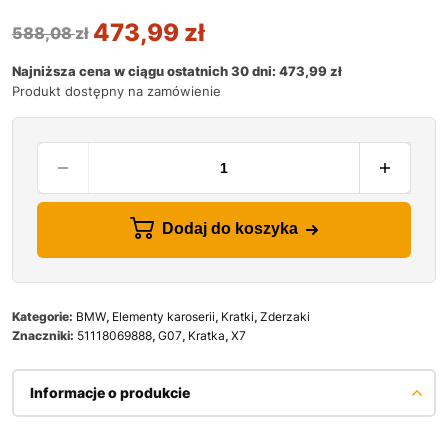
473,99
zł
588,08
zł
Najniższa cena w ciągu ostatnich 30 dni:
473,99
zł
Produkt dostępny na zamówienie
Dodaj do koszyka
Kategorie:
BMW
,
Elementy karoserii
,
Kratki
,
Zderzaki
Znaczniki:
51118069888
,
G07
,
Kratka
,
X7
Informacje o produkcie