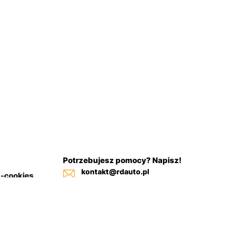
Potrzebujesz pomocy? Napisz!
kontakt@rdauto.pl
a-cookies
Zadzwoń, jesteśmy do twojej
in sklepu
dyspozycji od 09:00 - 17:00
+48 731 885 885
+48 732 885 885