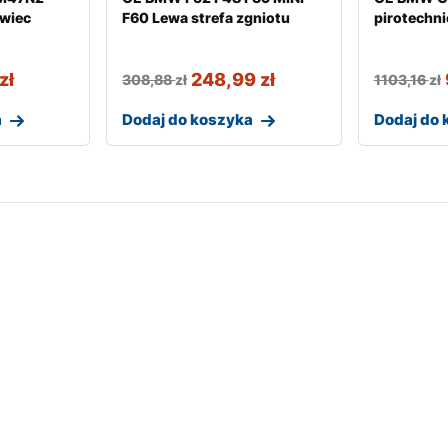
wiec
F60 Lewa strefa zgniotu
pirotechn
zł
248,99
zł
308,88
zł
1103,16
zł
a
Dodaj do koszyka
Dodaj do 