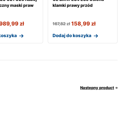
iczny maski praw
klamki prawy przód
989,99
zł
158,99
zł
167,82
zł
koszyka
Dodaj do koszyka
Następny product