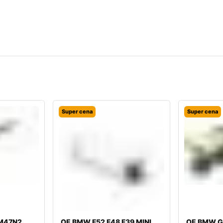
Super cena
Super cena
 M47N2
OE BMW F52 F48 F39 MINI
OE BMW G2