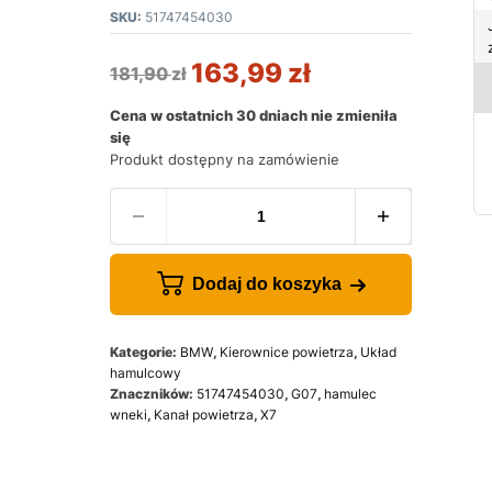
SKU:
51747454030
163,99
zł
181,90
zł
Cena w ostatnich 30 dniach nie zmieniła
się
Produkt dostępny na zamówienie
Dodaj do koszyka
Kategorie:
BMW
,
Kierownice powietrza
,
Układ
hamulcowy
Znaczników:
51747454030
,
G07
,
hamulec
wneki
,
Kanał powietrza
,
X7