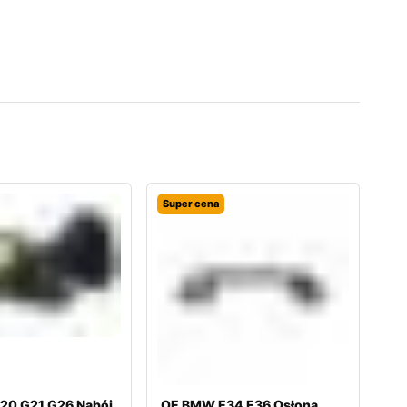
Super cena
0 G21 G26 Nabój
OE BMW E34 E36 Osłona