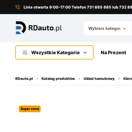
do
treści
Linia otwarta 9:00-17:00 Telefon 731 885 885 lub 732 
Wszystkie Kategorie
Na Prezent
RDauto.pl
Katalog produktów
Układ hamulcowy
Kier
Super cena