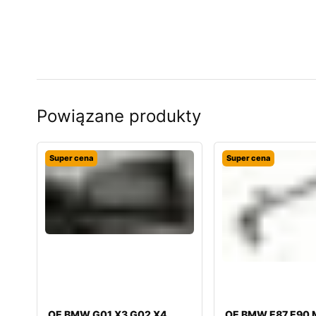
Powiązane produkty
Super cena
Super cena
OE BMW G01 X3 G02 X4
OE BMW E87 E90