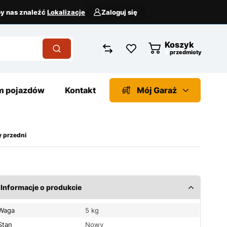
aby nas znaleźć
Lokalizacje
Zaloguj się
Koszyk
przedmioty
 pojazdów
Kontakt
Mój Garaż
 przedni
Informacje o produkcie
Waga
5 kg
Stan
Nowy