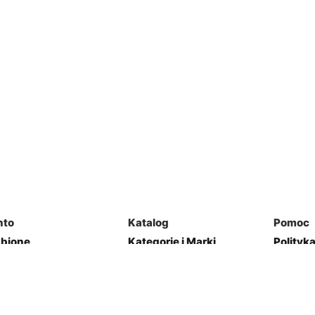
nto
Katalog
Pomoc
ubione
Kategorie i Marki
Polityk
mówienia
Mapa Strony
Regulam
j Garaż
Kontakt
res
Zwroty