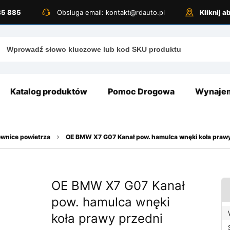
885 885
Obsługa email: kontakt@rdauto.pl
Kliknij 
Katalog produktów
Pomoc Drogowa
Wynajem
ownice powietrza
OE BMW X7 G07 Kanał pow. hamulca wnęki koła prawy
OE BMW X7 G07 Kanał
pow. hamulca wnęki
koła prawy przedni