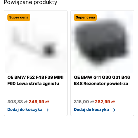
Powiązane produkty
Super cena
Super cena
OE BMW F52 F48 F39 MINI
OE BMW G11 G30 G31 B46
F60 Lewa strefa zgniotu
B48 Rezonator powietrza
308,88
zł
248,99
zł
315,00
zł
282,99
zł
Dodaj do koszyka
Dodaj do koszyka