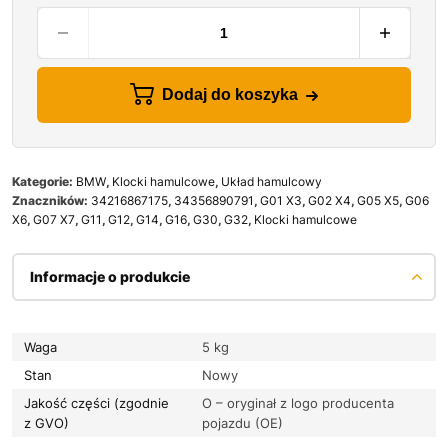
Dodaj do koszyka
Kategorie:
BMW
,
Klocki hamulcowe
,
Układ hamulcowy
Znaczników:
34216867175
,
34356890791
,
G01 X3
,
G02 X4
,
G05 X5
,
G06
X6
,
G07 X7
,
G11
,
G12
,
G14
,
G16
,
G30
,
G32
,
Klocki hamulcowe
Informacje o produkcie
Waga
5 kg
Stan
Nowy
Jakość części (zgodnie
O – oryginał z logo producenta
z GVO)
pojazdu (OE)