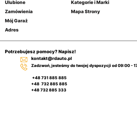
Ulubione
Kategorie i Marki
Zamówienia
Mapa Strony
Mój Garaż
Adres
Potrzebujesz pomocy? Napisz!
kontakt@rdauto.pl
Zadzwoń, jesteśmy do twojej dyspozycji od 09:00 - 1
+48 731 885 885
+48 732 885 885
+48 732 885 333
Pulpit
Filtr
nawigacyjny
Kategorie
samochodowy
Szukaj
Na górze
Regulamin sklepu