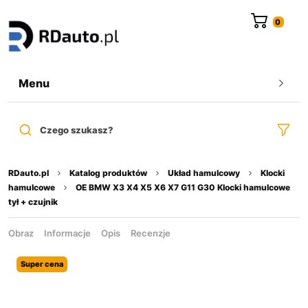
do
treści
Menu
Czego szukasz?
RDauto.pl
Katalog produktów
Układ hamulcowy
Klocki
hamulcowe
OE BMW X3 X4 X5 X6 X7 G11 G30 Klocki hamulcowe
tył + czujnik
Obraz
Informacje
Opis
Recenzje
Super cena