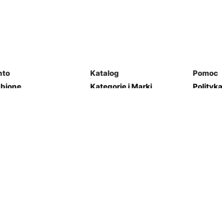
nto
Katalog
Pomoc
ubione
Kategorie i Marki
Polityk
mówienia
Mapa Strony
Regulam
j Garaż
Kontakt
res
Zwroty