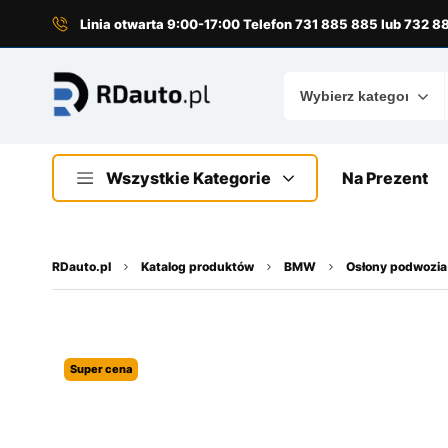
do
treści
Linia otwarta 9:00-17:00 Telefon 731 885 885 lub 732 
Wszystkie Kategorie
Na Prezent
RDauto.pl
Katalog produktów
BMW
Osłony podwozia
Super cena