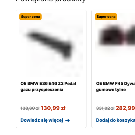
Super cena
Super cena
OE BMW E36 E46 Z3 Pedał
OE BMW F45 Dywa
gazu przyspieszenia
gumowe tylne
130,99
zł
282,9
138,60
zł
331,92
zł
Dowiedz się więcej
Dodaj do koszyk