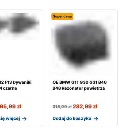
Super cena
2 F13 Dywaniki
OE BMW G11 G30 G31 B46
ł czarne
B48 Rezonator powietrza
195,99
zł
282,99
zł
315,00
zł
ię więcej
Dodaj do koszyka