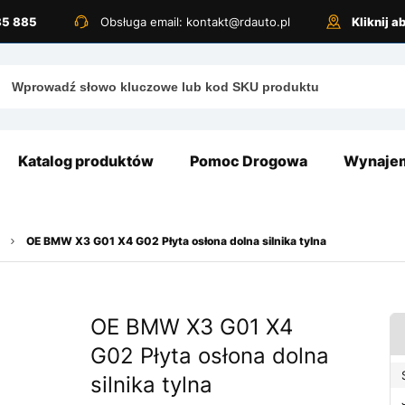
885 885
Obsługa email: kontakt@rdauto.pl
Kliknij 
Katalog produktów
Pomoc Drogowa
Wynajem
OE BMW X3 G01 X4 G02 Płyta osłona dolna silnika tylna
OE BMW X3 G01 X4
G02 Płyta osłona dolna
silnika tylna