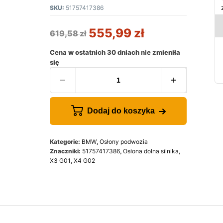
SKU:
51757417386
555,99
zł
619,58
zł
Cena w ostatnich 30 dniach nie zmieniła
się
Dodaj do koszyka
Kategorie:
BMW
,
Osłony podwozia
Znaczniki:
51757417386
,
Osłona dolna silnika
,
X3 G01
,
X4 G02