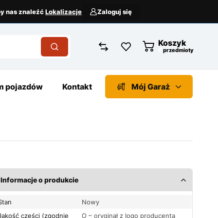
aby nas znaleźć
Lokalizacje
Zaloguj się
Koszyk
przedmioty
 pojazdów
Kontakt
Mój Garaż
Informacje o produkcie
Stan
Nowy
Jakość części (zgodnie
O – oryginał z logo producenta