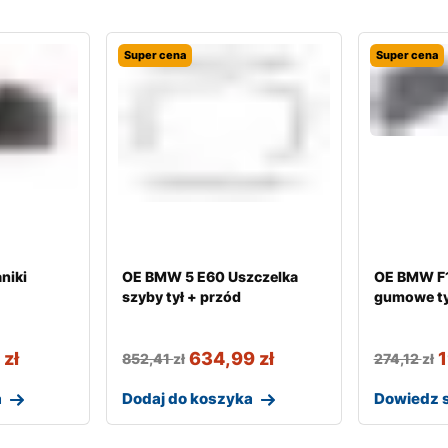
Super cena
Super cena
niki
OE BMW 5 E60 Uszczelka
OE BMW F1
szyby tył + przód
gumowe ty
9
zł
634,99
zł
852,41
zł
274,12
zł
a
Dodaj do koszyka
Dowiedz s