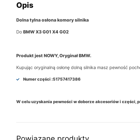
Opis
Dolna tylna osłona komory silnika
Do
BMW X3 G01 X4 G02
Produkt jest NOWY, Oryginał BMW.
Kupując oryginalną osłonę dolną silnika masz pewność poch
Numer części :
51757417386
W celu uzyskania pewności w doborze akcesoriów i części,
Powiązane produkty