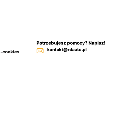
Potrzebujesz pomocy? Napisz!
kontakt@rdauto.pl
a-cookies
Zadzwoń, jesteśmy do twojej
in sklepu
dyspozycji od 09:00 - 17:00
+48 731 885 885
+48 732 885 885
+48 732 885 333