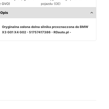
z GVO)
pojazdu (OE)
Opis
Oryginalna osłona dolna silnika przeznaczona do BMW
X3 G01 X4 G02 - 51757417386 - RDauto.pl -