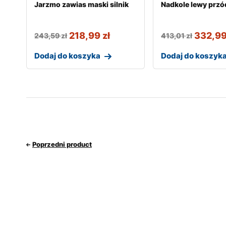
Jarzmo zawias maski silnik
Nadkole lewy przó
218,99
zł
332,9
243,59
zł
413,01
zł
Dodaj do koszyka
Dodaj do koszyk
Poprzedni product