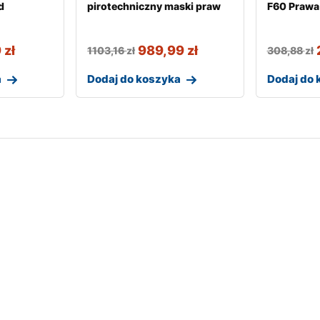
d
pirotechniczny maski praw
F60 Prawa 
9
zł
989,99
zł
1103,16
zł
308,88
zł
a
Dodaj do koszyka
Dodaj do 