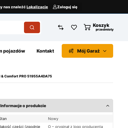
aby nas znaleźć
Lokalizacje
Zaloguj się
Koszyk
przedmioty
 pojazdów
Kontakt
Mój Garaż
l & Comfort PRO 51955A4DA75
Informacje o produkcie
Stan
Nowy
Jakość części (zgodnie
O – oryginał z logo producenta