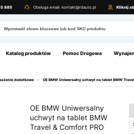
885 885
Obsługa email: kontakt@rdauto.pl
Kliknij 
Katalog produktów
Pomoc Drogowa
Wynajem
osażenie dodatkowe
OE BMW Uniwersalny uchwyt na tablet BMW Trave
OE BMW Uniwersalny
uchwyt na tablet BMW
Travel & Comfort PRO