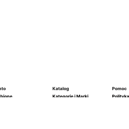
nto
Katalog
Pomoc
ubione
Kategorie i Marki
Polityk
mówienia
Mapa Strony
Regulam
j Garaż
Kontakt
res
Zwroty