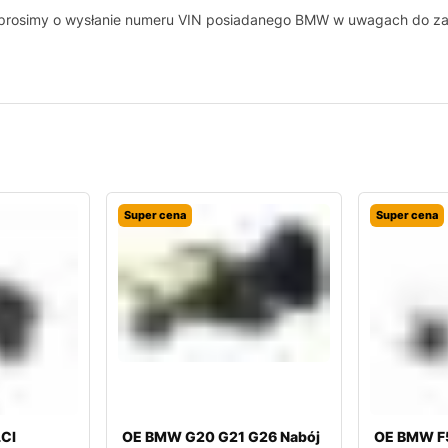
, prosimy o wysłanie numeru VIN posiadanego BMW w uwagach do z
Super cena
Super cena
LCI
OE BMW G20 G21 G26 Nabój
OE BMW F5