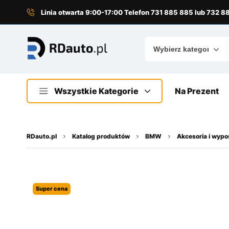
do
treści
Linia otwarta 9:00-17:00 Telefon 731 885 885 lub 732 
Wszystkie Kategorie
Na Prezent
RDauto.pl
Katalog produktów
BMW
Akcesoria i wyp
Super cena