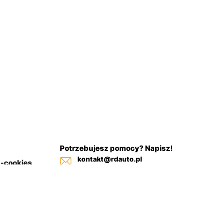
Potrzebujesz pomocy? Napisz!
kontakt@rdauto.pl
a-cookies
Zadzwoń, jesteśmy do twojej
in sklepu
dyspozycji od 09:00 - 17:00
+48 731 885 885
+48 732 885 885