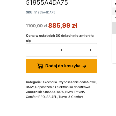
51955A4DA75
SKU:
51955A4DA75
885,99
zł
1100,00
zł
Cena w ostatnich 30 dniach nie zmieniła
się
Dodaj do koszyka
Kategorie:
Akcesoria i wyposażenie dodatkowe
,
BMW
,
Doposażenie i elektronika dodatkowa
Znaczniki:
51955A4DA75
,
BMW Travel&
Comfort PRO
,
SA 4FL
,
Travel & Comfort