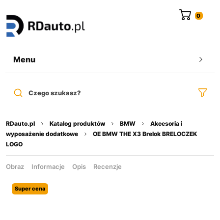
do
treści
Menu
Czego szukasz?
RDauto.pl
Katalog produktów
BMW
Akcesoria i
wyposażenie dodatkowe
OE BMW THE X3 Brelok BRELOCZEK
LOGO
Obraz
Informacje
Opis
Recenzje
Super cena