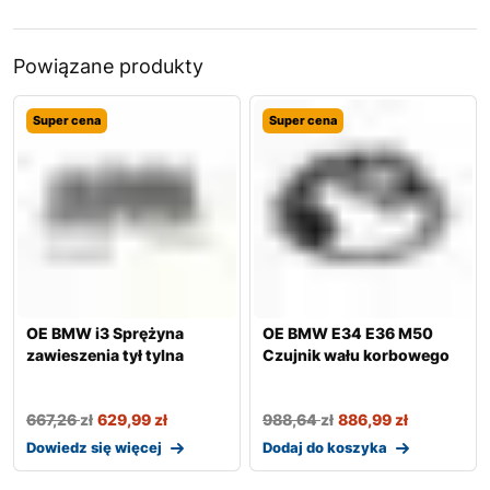
Powiązane produkty
Super cena
Super cena
OE BMW i3 Sprężyna
OE BMW E34 E36 M50
zawieszenia tył tylna
Czujnik wału korbowego
667,26
zł
629,99
zł
988,64
zł
886,99
zł
Dowiedz się więcej
Dodaj do koszyka