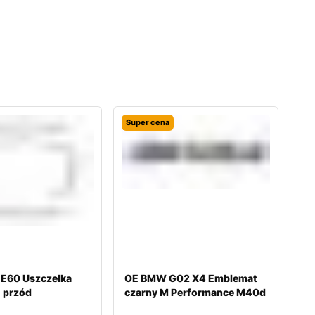
Super cena
E60 Uszczelka
OE BMW G02 X4 Emblemat
+ przód
czarny M Performance M40d