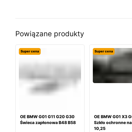
Powiązane produkty
Super cena
Super cena
OE BMW G01 G11 G20 G30
OE BMW G01 X3 G
Świeca zapłonowa B48 B58
Szkło ochronne na
10,25