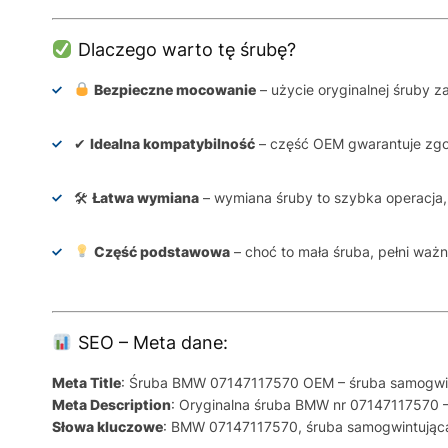
Dlaczego warto tę śrubę?
Bezpieczne mocowanie
– użycie oryginalnej śruby z
✔
Idealna kompatybilność
– część OEM gwarantuje zgod
🛠
Łatwa wymiana
– wymiana śruby to szybka operacja,
Część podstawowa
– choć to mała śruba, pełni w
SEO – Meta dane:
Meta Title
: Śruba BMW 07147117570 OEM – śruba samogwi
Meta Description
: Oryginalna śruba BMW nr 07147117570 
Słowa kluczowe
: BMW 07147117570, śruba samogwintując