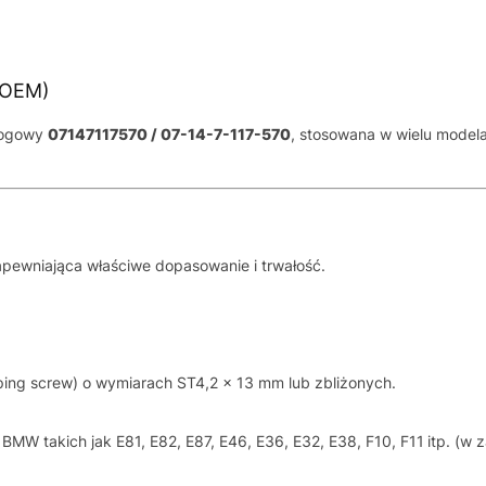
(OEM)
alogowy
07147117570 / 07-14-7-117-570
, stosowana w wielu model
pewniająca właściwe dopasowanie i trwałość.
pping screw) o wymiarach ST4,2 × 13 mm lub zbliżonych.
BMW takich jak E81, E82, E87, E46, E36, E32, E38, F10, F11 itp. (w 