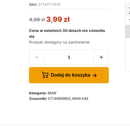
SKU:
07147117570
3,99
zł
4,08
zł
Cena w ostatnich 30 dniach nie zmieniła
się
Produkt dostępny na zamówienie
Dodaj do koszyka
Kategoria:
BMW
Znaczniki:
07146959925
,
BMW E46