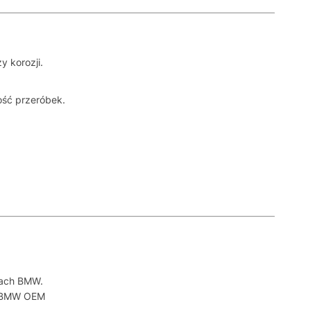
y korozji.
ość przeróbek.
lach BMW.
a BMW OEM