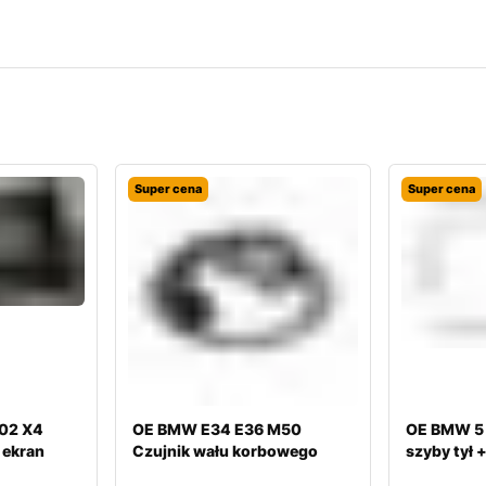
Super cena
Super cena
02 X4
OE BMW E34 E36 M50
OE BMW 5 
 ekran
Czujnik wału korbowego
szyby tył 