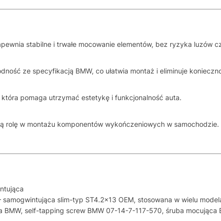
apewnia stabilne i trwałe mocowanie elementów, bez ryzyka luzów cz
ność ze specyfikacją BMW, co ułatwia montaż i eliminuje konieczn
 która pomaga utrzymać estetykę i funkcjonalność auta.
ażną rolę w montażu komponentów wykończeniowych w samochodzie.
ntująca
– samogwintująca slim-typ ST4.2×13 OEM, stosowana w wielu mode
a BMW, self-tapping screw BMW 07-14-7-117-570, śruba mocując