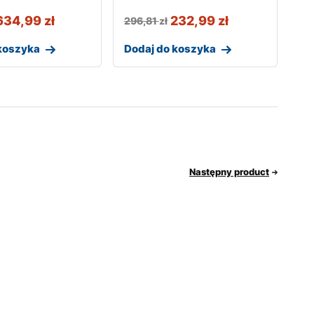
634,99
zł
232,99
zł
296,81
zł
koszyka
Dodaj do koszyka
Następny product