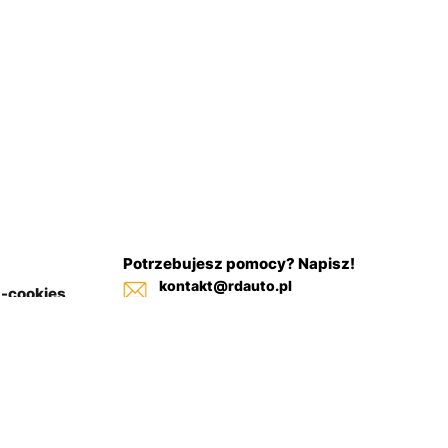
Potrzebujesz pomocy? Napisz!
kontakt@rdauto.pl
a-cookies
Zadzwoń, jesteśmy do twojej
in sklepu
dyspozycji od 09:00 - 17:00
+48 731 885 885
+48 732 885 885
+48 732 885 333