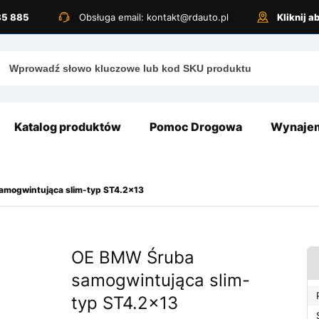
885 885
Obsługa email: kontakt@rdauto.pl
Kliknij 
Katalog produktów
Pomoc Drogowa
Wynajem
mogwintująca slim-typ ST4.2×13
OE BMW Śruba
samogwintująca slim-
typ ST4.2×13