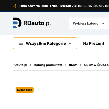
do
treści
Linia otwarta 9:00-17:00 Telefon 731 885 885 lub 732 
Wszystkie Kategorie
Na Prezent
RDauto.pl
Katalog produktów
BMW
OE BMW Śruba sa
Super cena