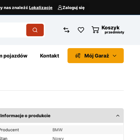
aby nas znaleźć
Lokalizacje
Zaloguj się
Koszyk
przedmioty
 pojazdów
Kontakt
Mój Garaż
Informacje o produkcie
Producent
BMW
Stan
Nowy