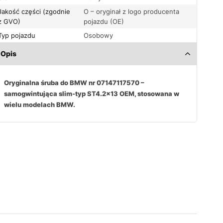
Jakość części (zgodnie
O – oryginał z logo producenta
z GVO)
pojazdu (OE)
Typ pojazdu
Osobowy
Opis
Oryginalna śruba do BMW nr 07147117570 –
samogwintująca slim-typ ST4.2×13 OEM, stosowana w
wielu modelach BMW.