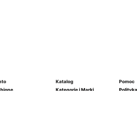
nto
Katalog
Pomoc
ubione
Kategorie i Marki
Polityk
mówienia
Mapa Strony
Regulam
j Garaż
Kontakt
res
Zwroty