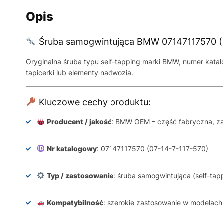
Opis
Śruba samogwintująca BMW 07147117570 
Oryginalna śruba typu self-tapping marki BMW, numer kat
tapicerki lub elementy nadwozia.
Kluczowe cechy produktu:
Producent / jakość
: BMW OEM – część fabryczna, za
Nr katalogowy
: 07147117570 (07-14-7-117-570)
Typ / zastosowanie
: śruba samogwintująca (self-ta
Kompatybilność
: szerokie zastosowanie w modelach 