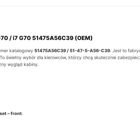
 G70 / i7 G70 51475A56C39 (OEM)
umer katalogowy
51475A56C39 / 51-47-5-A56-C39
. Jest to fab
. To świetny wybór dla kierowców, którzy chcą skutecznie zabezpie
zny wygląd kabiny.
set – front
.