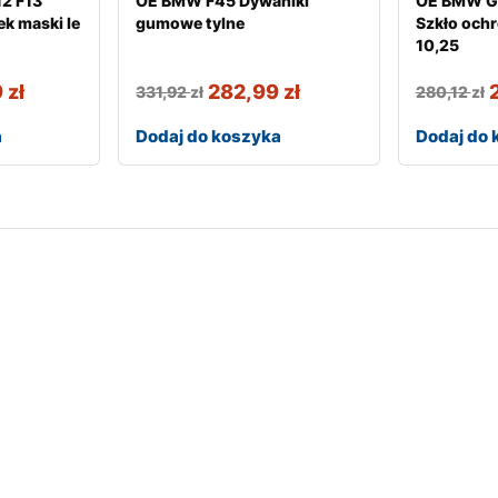
2 F13
OE BMW F45 Dywaniki
OE BMW G
ek maski le
gumowe tylne
Szkło ochr
10,25
9
zł
282,99
zł
331,92
zł
280,12
zł
a
Dodaj do koszyka
Dodaj do 