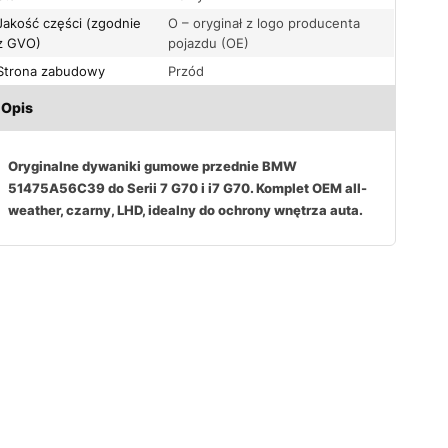
Jakość części (zgodnie
O – oryginał z logo producenta
z GVO)
pojazdu (OE)
Strona zabudowy
Przód
Opis
Oryginalne dywaniki gumowe przednie BMW
51475A56C39 do Serii 7 G70 i i7 G70. Komplet OEM all-
weather, czarny, LHD, idealny do ochrony wnętrza auta.