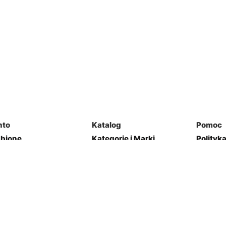
nto
Katalog
Pomoc
ubione
Kategorie i Marki
Polityk
mówienia
Mapa Strony
Regulam
j Garaż
Kontakt
res
Zwroty