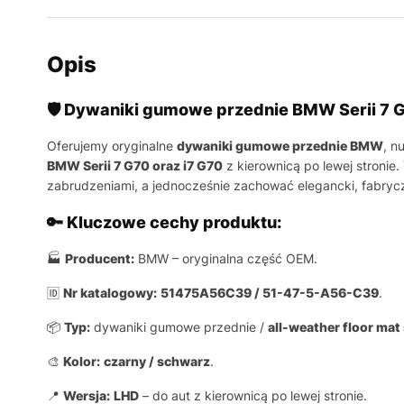
Opis
🛡️ Dywaniki gumowe przednie BMW Serii 7
Oferujemy oryginalne
dywaniki gumowe przednie BMW
, n
BMW Serii 7 G70 oraz i7 G70
z kierownicą po lewej stronie
zabrudzeniami, a jednocześnie zachować elegancki, fabryc
🔑 Kluczowe cechy produktu:
🏭
Producent:
BMW – oryginalna część OEM.
🆔
Nr katalogowy:
51475A56C39 / 51-47-5-A56-C39
.
📦
Typ:
dywaniki gumowe przednie /
all-weather floor mat 
🎨
Kolor:
czarny / schwarz
.
📍
Wersja:
LHD
– do aut z kierownicą po lewej stronie.