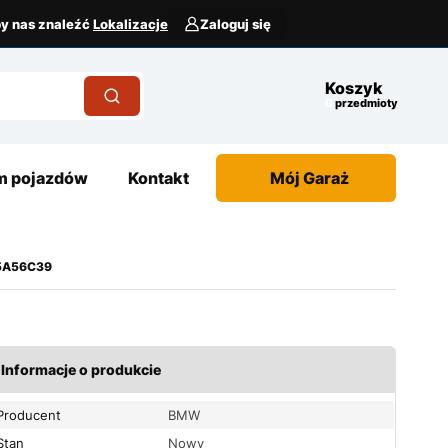
aby nas znaleźć
Lokalizacje
Zaloguj się
Koszyk
przedmioty
 pojazdów
Kontakt
Mój Garaż
75A56C39
Informacje o produkcie
Producent
BMW
Stan
Nowy