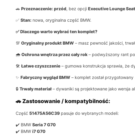
🚗
Przeznaczenie:
przód
, bez opcji
Executive Lounge Sea
✅
Stan:
nowa, oryginalna część BMW.
✅ Dlaczego warto wybrać ten komplet?
💯
Oryginalny produkt BMW
– masz pewność jakości, trwał
🌧️
Ochrona wnętrza przez cały rok
– podwyższony rant pom
🛠️
Łatwe czyszczenie
– gumowa konstrukcja sprawia, że dy
✨
Fabryczny wygląd BMW
– komplet został przygotowany s
🔒
Trwały materiał
– dywaniki są projektowane jako wersja 
🚗 Zastosowanie / kompatybilność:
Część
51475A56C39
pasuje do wybranych modeli:
✔️ BMW
Seria 7 G70
✔️ BMW
i7 G70