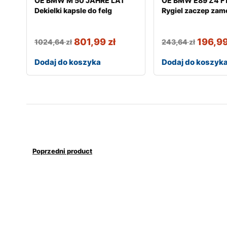
OE BMW M 50 JAHRE LAT
OE BMW E89 Z4 F1
Dekielki kapsle do felg
Rygiel zaczep zam
801,99
zł
196,9
1024,64
zł
243,64
zł
Dodaj do koszyka
Dodaj do koszyk
Poprzedni product