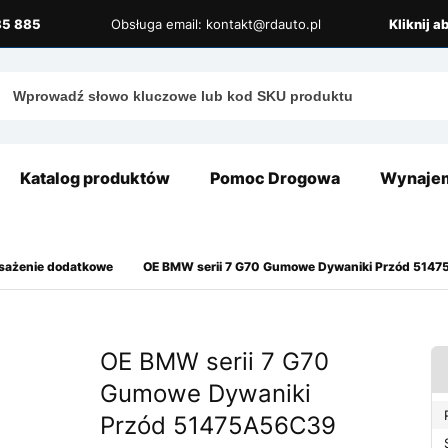
885 885
Obsługa email: kontakt@rdauto.pl
Kliknij 
Katalog produktów
Pomoc Drogowa
Wynajem
osażenie dodatkowe
OE BMW serii 7 G70 Gumowe Dywaniki Przód 514
OE BMW serii 7 G70
Gumowe Dywaniki
Przód 51475A56C39