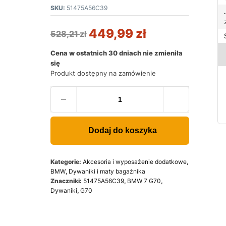
SKU:
51475A56C39
449,99
zł
528,21
zł
Cena w ostatnich 30 dniach nie zmieniła
się
Produkt dostępny na zamówienie
Dodaj do koszyka
Kategorie:
Akcesoria i wyposażenie dodatkowe
,
BMW
,
Dywaniki i maty bagażnika
Znaczniki:
51475A56C39
,
BMW 7 G70
,
Dywaniki
,
G70