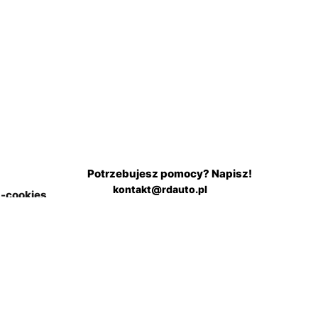
Potrzebujesz pomocy? Napisz!
kontakt@rdauto.pl
a-cookies
Zadzwoń, jesteśmy do twojej
in sklepu
dyspozycji od 09:00 - 17:00
+48 731 885 885
+48 732 885 885
+48 732 885 333