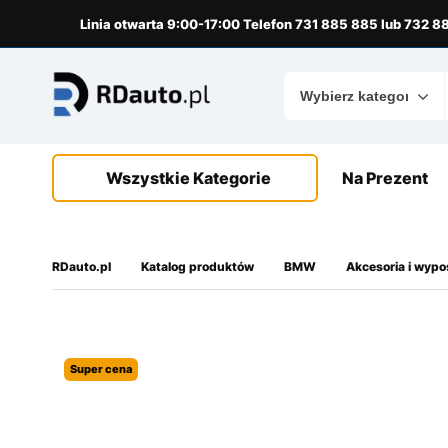
do
treści
Linia otwarta 9:00-17:00 Telefon 731 885 885 lub 732 
Wszystkie Kategorie
Na Prezent
RDauto.pl
Katalog produktów
BMW
Akcesoria i wyp
Super cena