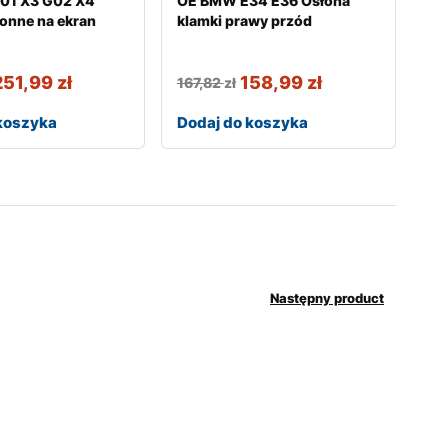
01 X3 G02 X4
OE BMW E34 E36 Osłona
onne na ekran
klamki prawy przód
251,99
zł
158,99
zł
167,82
zł
koszyka
Dodaj do koszyka
Następny product