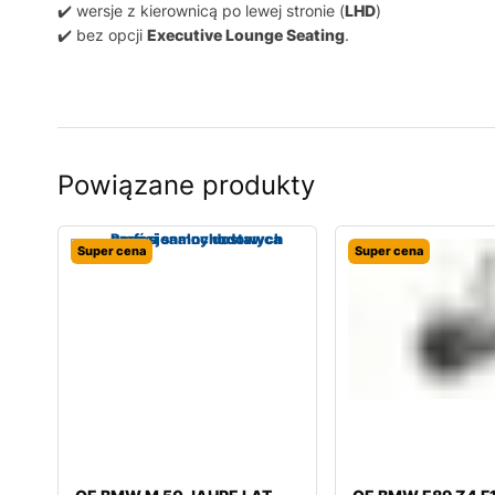
✔️ wersje z kierownicą po lewej stronie (
LHD
)
✔️ bez opcji
Executive Lounge Seating
.
Powiązane produkty
Super cena
Super cena