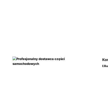
Ko
Ul
Za
Mó
Newsletter: Nowości, Promocje,
Ad