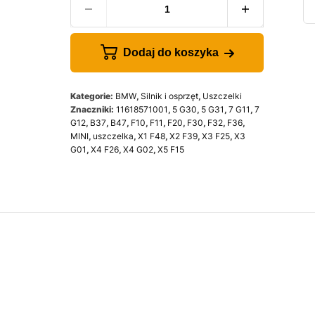
Dodaj do koszyka
Kategorie:
BMW
,
Silnik i osprzęt
,
Uszczelki
Znaczniki:
11618571001
,
5 G30
,
5 G31
,
7 G11
,
7
G12
,
B37
,
B47
,
F10
,
F11
,
F20
,
F30
,
F32
,
F36
,
MINI
,
uszczelka
,
X1 F48
,
X2 F39
,
X3 F25
,
X3
G01
,
X4 F26
,
X4 G02
,
X5 F15