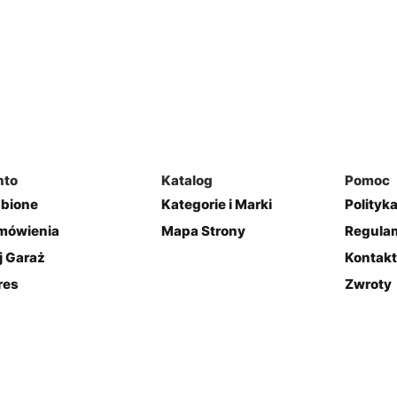
nto
Katalog
Pomoc
ubione
Kategorie i Marki
Polityk
mówienia
Mapa Strony
Regulam
j Garaż
Kontakt
res
Zwroty