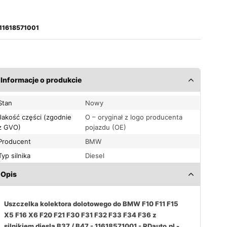
 11618571001
Informacje o produkcie
Stan
Nowy
Jakość części (zgodnie
O – oryginał z logo producenta
z GVO)
pojazdu (OE)
Producent
BMW
Typ silnika
Diesel
Opis
Uszczelka kolektora dolotowego do
BMW F10 F11 F15
X5 F16 X6 F20 F21 F30 F31 F32 F33 F34 F36
z
silnikiem diesla B37 / B47 - 11618571001 - RDauto.pl -