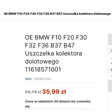
OE BMW F10 F20 F30 F32 F36 B37 B47 Uszczelka kolektora dolotowego
OE BMW F10 F20 F30
F32 F36 B37 B47
Uszczelka kolektora
dolotowego
11618571001
SKU:
11618571001
35,99
zł
53,74
zł
Cena w ostatnich 30 dniach nie zmieniła
się