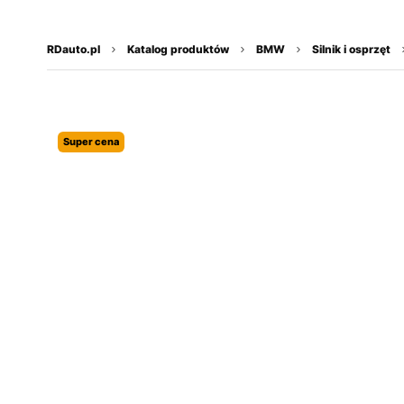
do
treści
RDauto.pl
Katalog produktów
BMW
Silnik i osprzęt
Super cena