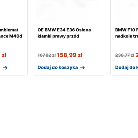
Emblemat
OE BMW E34 E36 Osłona
BMW F10 F
ance M40d
klamki prawy przód
nadkole t
9
zł
158,99
zł
167,82
zł
238,77
zł
a
Dodaj do koszyka
Dodaj do 