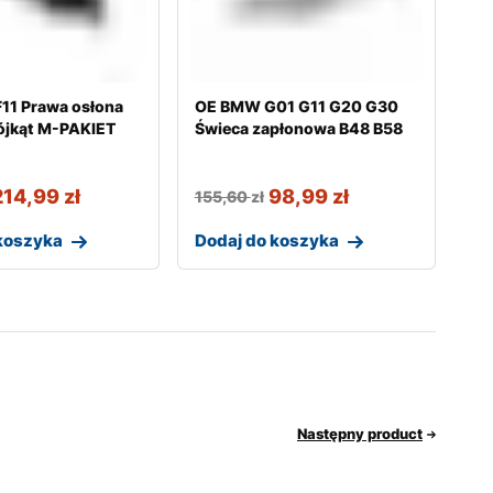
11 Prawa osłona
OE BMW G01 G11 G20 G30
rójkąt M-PAKIET
Świeca zapłonowa B48 B58
214,99
zł
98,99
zł
155,60
zł
koszyka
Dodaj do koszyka
Następny product