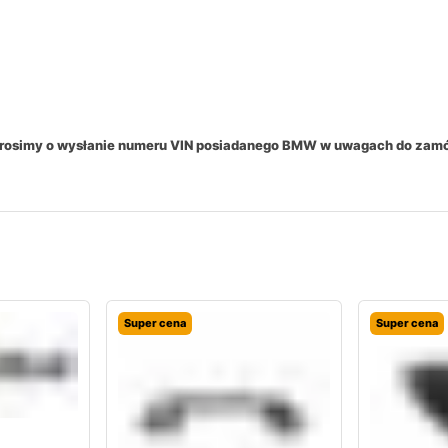
 prosimy o wysłanie numeru VIN posiadanego BMW w uwagach do zam
Super cena
Super cena