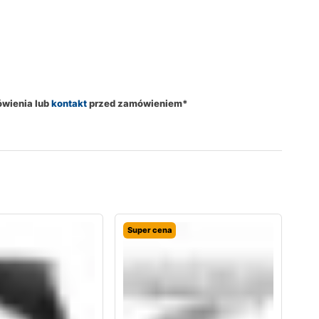
ówienia lub
kontakt
przed zamówieniem*
Super cena