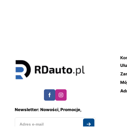
Ko
Ul
Za
Mó
Ad
Newsletter: Nowości, Promocje,