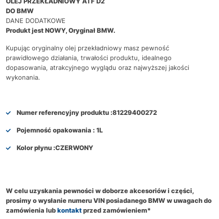
OLEJ PRZEKŁADNIOWY ATF D2
DO BMW
DANE DODATKOWE
Produkt jest NOWY, Oryginał BMW.
Kupując oryginalny olej przekładniowy masz pewność
prawidłowego działania, trwałości produktu, idealnego
dopasowania, atrakcyjnego wyglądu oraz najwyższej jakości
wykonania.
Numer referencyjny produktu :
81229400272
Pojemność opakowania :
1L
Kolor płynu :
CZERWONY
W celu uzyskania pewności w doborze akcesoriów i części,
prosimy o wysłanie numeru VIN posiadanego BMW w uwagach do
zamówienia lub
kontakt
przed zamówieniem*