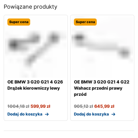
Powiązane produkty
Super cena
Super cena
OE BMW 3 G20 G21 4 G26
OE BMW 3 G20 G21 4 G22
Drążek kierowniczy lewy
Wahacz przedni prawy
przód
1004,18
zł
599,99
zł
905,12
zł
645,99
zł
Dodaj do koszyka
Dodaj do koszyka