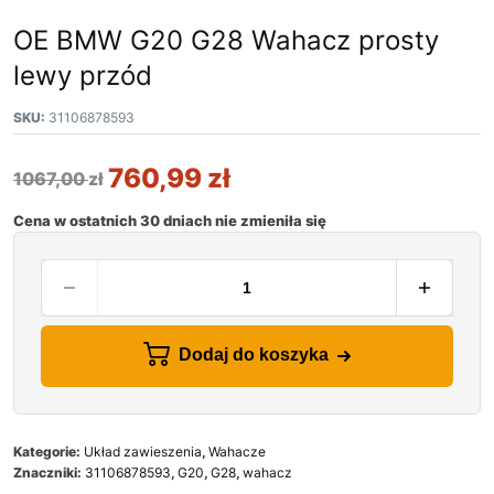
OE BMW G20 G28 Wahacz prosty
lewy przód
SKU:
31106878593
760,99
zł
1067,00
zł
Cena w ostatnich 30 dniach nie zmieniła się
Dodaj do koszyka
Kategorie:
Układ zawieszenia
,
Wahacze
Znaczniki:
31106878593
,
G20
,
G28
,
wahacz