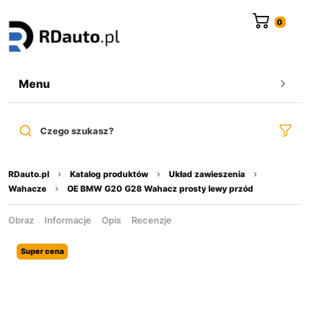
do
treści
Menu
Czego szukasz?
RDauto.pl
Katalog produktów
Układ zawieszenia
Wahacze
OE BMW G20 G28 Wahacz prosty lewy przód
Obraz
Informacje
Opis
Recenzje
Super cena