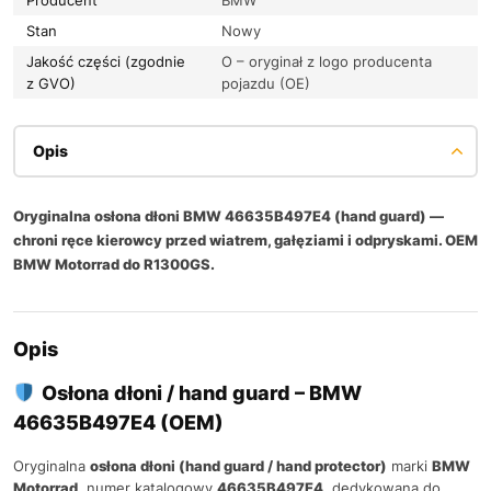
Stan
Nowy
Jakość części (zgodnie
O – oryginał z logo producenta
z GVO)
pojazdu (OE)
Opis
Oryginalna osłona dłoni BMW 46635B497E4 (hand guard) —
chroni ręce kierowcy przed wiatrem, gałęziami i odpryskami. OEM
BMW Motorrad do R1300GS.
Opis
Osłona dłoni / hand guard – BMW
46635B497E4 (OEM)
Oryginalna
osłona dłoni (hand guard / hand protector)
marki
BMW
Motorrad
, numer katalogowy
46635B497E4
, dedykowana do