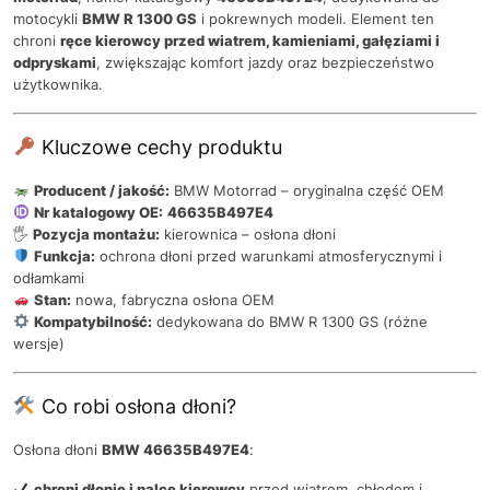
motocykli
BMW R 1300 GS
i pokrewnych modeli. Element ten
chroni
ręce kierowcy przed wiatrem, kamieniami, gałęziami i
odpryskami
, zwiększając komfort jazdy oraz bezpieczeństwo
użytkownika.
Kluczowe cechy produktu
Producent / jakość:
BMW Motorrad – oryginalna część OEM
Nr katalogowy OE:
46635B497E4
🖐️
Pozycja montażu:
kierownica – osłona dłoni
Funkcja:
ochrona dłoni przed warunkami atmosferycznymi i
odłamkami
Stan:
nowa, fabryczna osłona OEM
Kompatybilność:
dedykowana do BMW R 1300 GS (różne
wersje)
Co robi osłona dłoni?
Osłona dłoni
BMW 46635B497E4
:
chroni dłonie i palce kierowcy
przed wiatrem, chłodem i