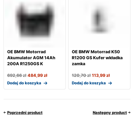
OE BMW Motorrad
OE BMW Motorrad K50
Akumulator AGM 14Ah
R1200 GS Kufer wkładka
200A R1250GS K
zamka
692,66
zł
484,99
zł
120,70
zł
113,99
zł
Dodaj do koszyka
Dodaj do koszyka
Poprzedni product
Następny product