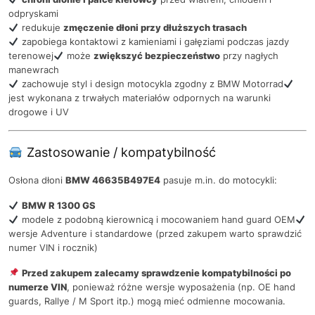
odpryskami
redukuje
zmęczenie dłoni przy dłuższych trasach
zapobiega kontaktowi z kamieniami i gałęziami podczas jazdy
terenowej
może
zwiększyć bezpieczeństwo
przy nagłych
manewrach
zachowuje styl i design motocykla zgodny z BMW Motorrad
jest wykonana z trwałych materiałów odpornych na warunki
drogowe i UV
Zastosowanie / kompatybilność
Osłona dłoni
BMW 46635B497E4
pasuje m.in. do motocykli:
BMW R 1300 GS
modele z podobną kierownicą i mocowaniem hand guard OEM
wersje Adventure i standardowe (przed zakupem warto sprawdzić
numer VIN i rocznik)
Przed zakupem zalecamy sprawdzenie kompatybilności po
numerze VIN
, ponieważ różne wersje wyposażenia (np. OE hand
guards, Rallye / M Sport itp.) mogą mieć odmienne mocowania.