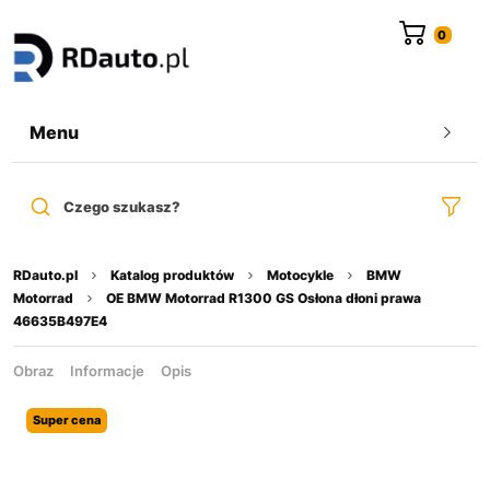
do
treści
Menu
Czego szukasz?
RDauto.pl
Katalog produktów
Motocykle
BMW
Motorrad
OE BMW Motorrad R1300 GS Osłona dłoni prawa
46635B497E4
Obraz
Informacje
Opis
Super cena