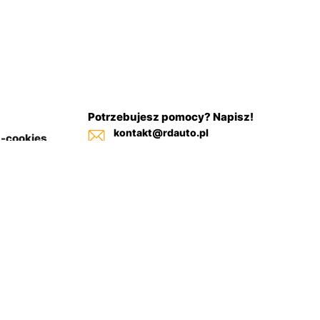
Potrzebujesz pomocy? Napisz!
kontakt@rdauto.pl
a-cookies
Zadzwoń, jesteśmy do twojej
in sklepu
dyspozycji od 09:00 - 17:00
+48 731 885 885
+48 732 885 885
+48 732 885 333