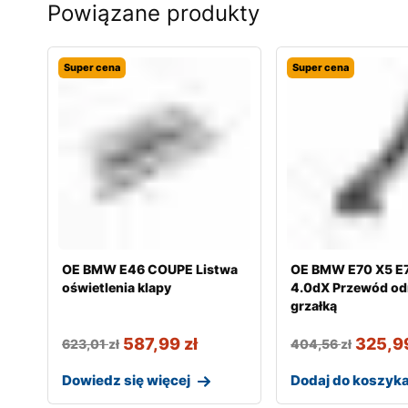
Powiązane produkty
Super cena
Super cena
OE BMW E46 COUPE Listwa
OE BMW E70 X5 E7
oświetlenia klapy
4.0dX Przewód od
grzałką
587,99
zł
325,9
623,01
zł
404,56
zł
Dowiedz się więcej
Dodaj do koszyk