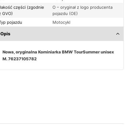
Jakość części (zgodnie
O – oryginał z logo producenta
z GVO)
pojazdu (OE)
Typ pojazdu
Motocykl
Opis
Nowa, oryginalna Kominiarka BMW TourSummer unisex
M. 76237105782