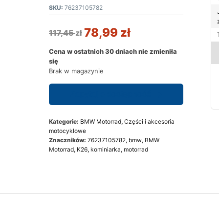
SKU:
76237105782
78,99
zł
117,45
zł
Cena w ostatnich 30 dniach nie zmieniła
się
Brak w magazynie
Zapytaj o dostępność
Kategorie:
BMW Motorrad
,
Części i akcesoria
motocyklowe
Znaczników:
76237105782
,
bmw
,
BMW
Motorrad
,
K26
,
kominiarka
,
motorrad