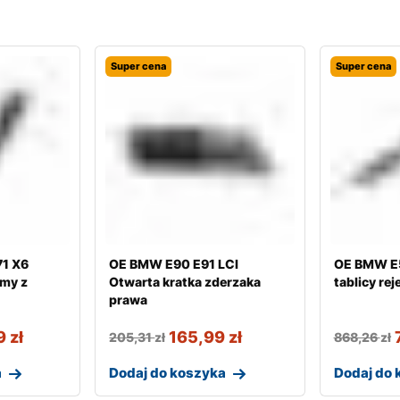
Super cena
Super cena
1 X6
OE BMW E90 E91 LCI
OE BMW E5
my z
Otwarta kratka zderzaka
tablicy rej
prawa
9
zł
165,99
zł
205,31
zł
868,26
zł
a
Dodaj do koszyka
Dodaj do 