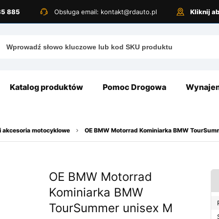
885 885
Obsługa email: kontakt@rdauto.pl
Kliknij 
Katalog produktów
Pomoc Drogowa
Wynajem
i akcesoria motocyklowe
OE BMW Motorrad Kominiarka BMW TourSumm
OE BMW Motorrad
Kominiarka BMW
TourSummer unisex M