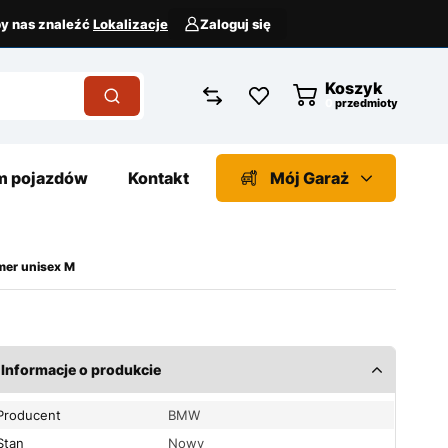
aby nas znaleźć
Lokalizacje
Zaloguj się
Koszyk
przedmioty
 pojazdów
Kontakt
Mój Garaż
er unisex M
Informacje o produkcie
Producent
BMW
Stan
Nowy