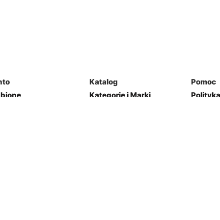
nto
Katalog
Pomoc
ubione
Kategorie i Marki
Polityk
mówienia
Mapa Strony
Regulam
j Garaż
Kontakt
res
Zwroty