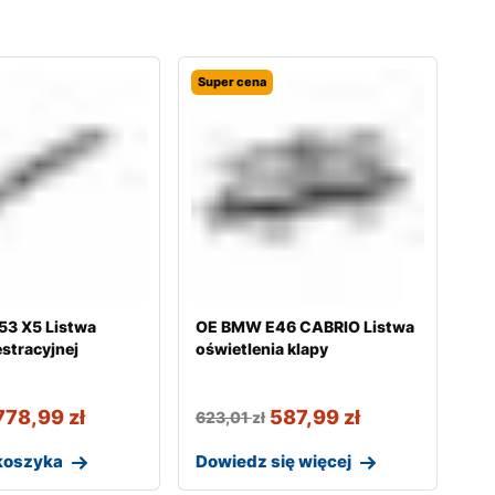
Super cena
3 X5 Listwa
OE BMW E46 CABRIO Listwa
estracyjnej
oświetlenia klapy
778,99
zł
587,99
zł
623,01
zł
koszyka
Dowiedz się więcej