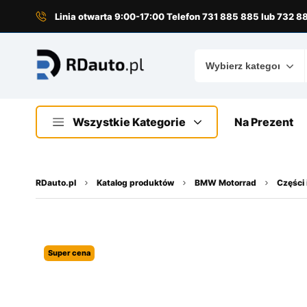
do
treści
Linia otwarta 9:00-17:00 Telefon 731 885 885 lub 732 
Wszystkie Kategorie
Na Prezent
RDauto.pl
Katalog produktów
BMW Motorrad
Części 
Super cena