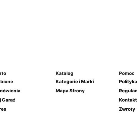
nto
Katalog
Pomoc
ubione
Kategorie i Marki
Polityk
mówienia
Mapa Strony
Regulam
j Garaż
Kontakt
res
Zwroty