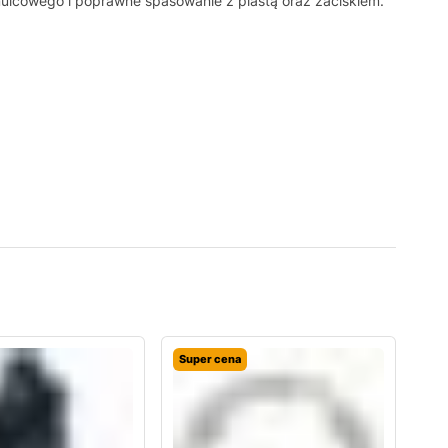
ulcowego i poprawne spasowanie z piastą oraz zaciskiem.
Super cena