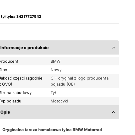
tył tylna 34217727542
Informacje o produkcie
Producent
BMW
Stan
Nowy
Jakość części (zgodnie
O – oryginał z logo producenta
z GVO)
pojazdu (OE)
Strona zabudowy
Tył
Typ pojazdu
Motocykl
Opis
Oryginalna tarcza hamulcowa tylna BMW Motorrad