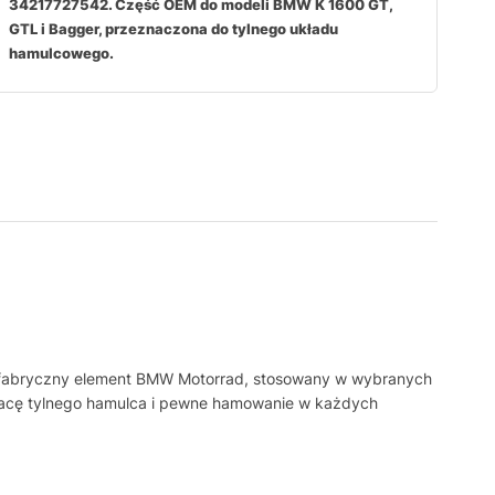
34217727542. Część OEM do modeli BMW K 1600 GT,
GTL i Bagger, przeznaczona do tylnego układu
hamulcowego.
o fabryczny element BMW Motorrad, stosowany w wybranych
pracę tylnego hamulca i pewne hamowanie w każdych