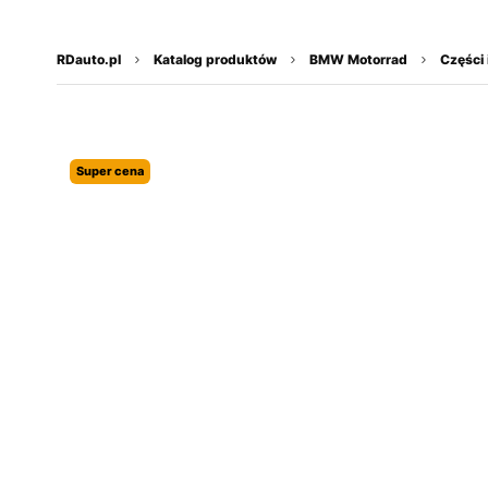
do
treści
RDauto.pl
Katalog produktów
BMW Motorrad
Części 
Super cena