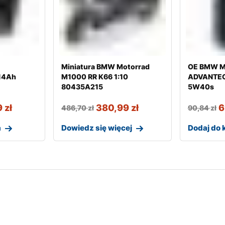
d
Miniatura BMW Motorrad
OE BMW Mo
14Ah
M1000 RR K66 1:10
ADVANTEC
80435A215
5W40s
9
zł
380,99
zł
6
486,70
zł
90,84
zł
a
Dowiedz się więcej
Dodaj do 