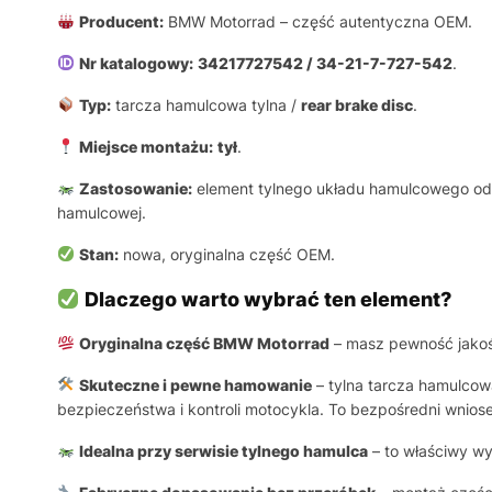
Producent:
BMW Motorrad – część autentyczna OEM.
Nr katalogowy:
34217727542 / 34-21-7-727-542
.
Typ:
tarcza hamulcowa tylna /
rear brake disc
.
Miejsce montażu:
tył
.
Zastosowanie:
element tylnego układu hamulcowego odpo
hamulcowej.
Stan:
nowa, oryginalna część OEM.
Dlaczego warto wybrać ten element?
Oryginalna część BMW Motorrad
– masz pewność jakośc
Skuteczne i pewne hamowanie
– tylna tarcza hamulcow
bezpieczeństwa i kontroli motocykla. To bezpośredni wniosek
Idealna przy serwisie tylnego hamulca
– to właściwy wy