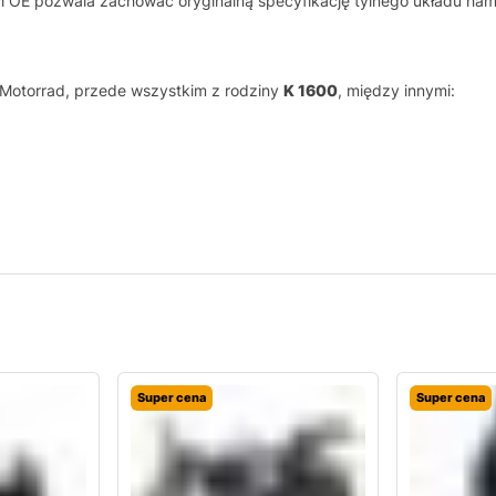
 OE pozwala zachować oryginalną specyfikację tylnego układu ham
Motorrad, przede wszystkim z rodziny
K 1600
, między innymi:
Super cena
Super cena