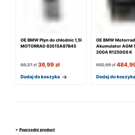
OE BMW Płyn do chłodnic 1,5l
OE BMW Motorra
MOTORRAD 83515A87B45
Akumulator AGM 
200A R1250GS K
36,99
zł
484,9
68,27
zł
692,66
zł
Dodaj do koszyka
Dodaj do koszyk
Poprzedni product