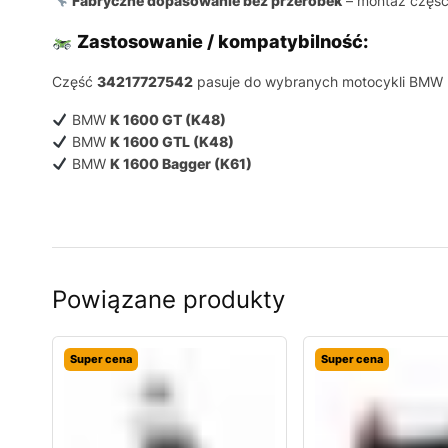
Fabryczne dopasowanie bez przeróbek
– montaż części
Zastosowanie / kompatybilność:
Część
34217727542
pasuje do wybranych motocykli BMW 
BMW
K 1600 GT (K48)
BMW
K 1600 GTL (K48)
BMW
K 1600 Bagger (K61)
Powiązane produkty
Super cena
Super cena