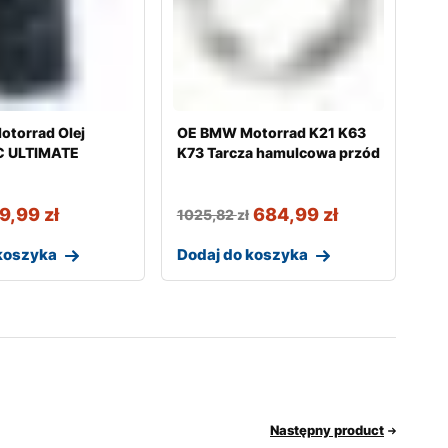
torrad Olej
OE BMW Motorrad K21 K63
 ULTIMATE
K73 Tarcza hamulcowa przód
9,99
zł
684,99
zł
1025,82
zł
koszyka
Dodaj do koszyka
Następny product