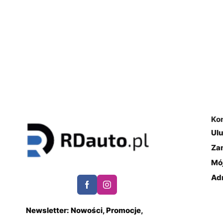
Ko
Ul
Za
Mó
Ad
Newsletter: Nowości, Promocje,