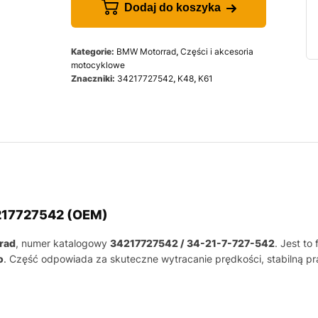
Dodaj do koszyka
Kategorie:
BMW Motorrad
,
Części i akcesoria
motocyklowe
Znaczniki:
34217727542
,
K48
,
K61
217727542 (OEM)
rad
, numer katalogowy
34217727542 / 34-21-7-727-542
. Jest t
o
. Część odpowiada za skuteczne wytracanie prędkości, stabilną 