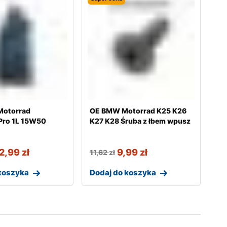
Motorrad
OE BMW Motorrad K25 K26
Pro 1L 15W50
K27 K28 Śruba z łbem wpusz
2,99
zł
9,99
zł
11,62
zł
koszyka
Dodaj do koszyka