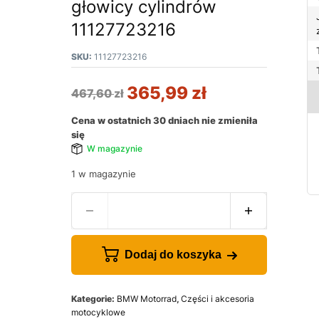
głowicy cylindrów
11127723216
SKU:
11127723216
365,99
zł
467,60
zł
Cena w ostatnich 30 dniach nie zmieniła
się
W magazynie
1 w magazynie
Dodaj do koszyka
Kategorie:
BMW Motorrad
,
Części i akcesoria
motocyklowe