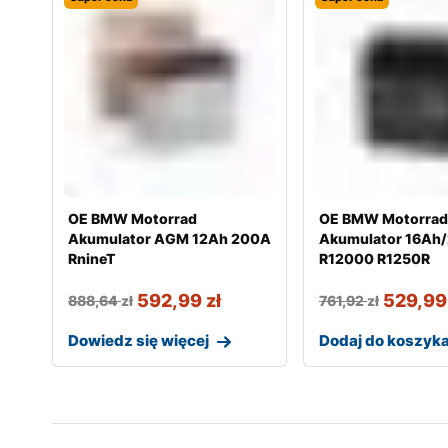
OE BMW Motorrad
OE BMW Motorra
Akumulator AGM 12Ah 200A
Akumulator 16Ah
RnineT
R12000 R1250R
592,99
zł
529,9
888,64
zł
761,92
zł
Dowiedz się więcej
Dodaj do koszyk