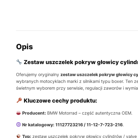
Opis
Zestaw uszczelek pokryw głowicy cylin
Oferujemy oryginalny
zestaw uszczelek pokryw głowicy 
wybranych motocyklach marki z silnikami typu boxer. Ten z
świetnym wyborem przy serwisie, regulacji zaworów i wymia
Kluczowe cechy produktu:
Producent:
BMW Motorrad – część autentyczna OEM.
Nr katalogowy:
11127723216 / 11-12-7-723-216
.
Typ:
zestaw uszczelek pokryw głowicy cylindrów / valve 