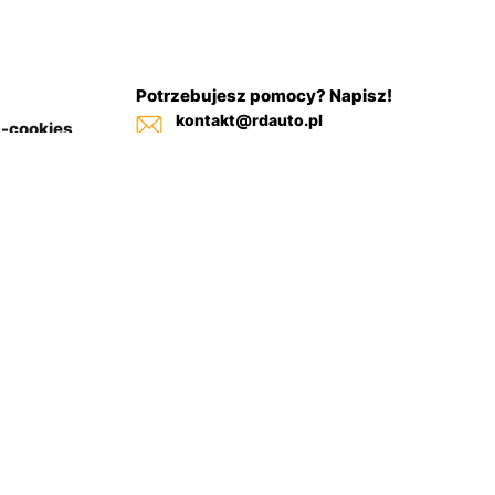
Potrzebujesz pomocy? Napisz!
kontakt@rdauto.pl
a-cookies
Zadzwoń, jesteśmy do twojej
in sklepu
dyspozycji od 09:00 - 17:00
+48 731 885 885
+48 732 885 885
+48 732 885 333