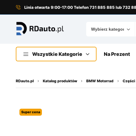
do
treści
Linia otwarta 9:00-17:00 Telefon 731 885 885 lub 732 
Wszystkie Kategorie
Na Prezent
RDauto.pl
Katalog produktów
BMW Motorrad
Części 
Super cena