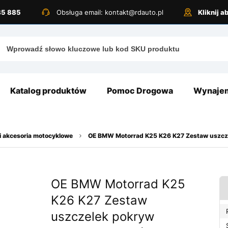
885 885
Obsługa email: kontakt@rdauto.pl
Kliknij 
Katalog produktów
Pomoc Drogowa
Wynajem
i akcesoria motocyklowe
OE BMW Motorrad K25 K26 K27 Zestaw uszcze
OE BMW Motorrad K25
K26 K27 Zestaw
uszczelek pokryw