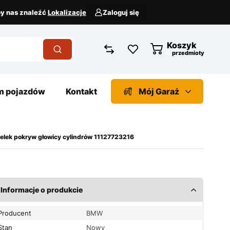
aby nas znaleźć
Lokalizacje
Zaloguj się
Koszyk
przedmioty
 pojazdów
Kontakt
Mój Garaż
lek pokryw głowicy cylindrów 11127723216
Informacje o produkcie
Producent
BMW
Stan
Nowy