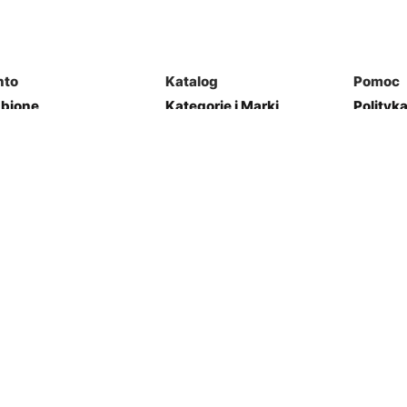
nto
Katalog
Pomoc
ubione
Kategorie i Marki
Polityk
mówienia
Mapa Strony
Regulam
j Garaż
Kontakt
res
Zwroty
Opcje płatności