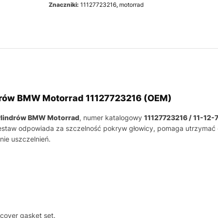
Znaczniki:
11127723216
,
motorrad
drów BMW Motorrad 11127723216 (OEM)
cylindrów BMW Motorrad
, numer katalogowy
11127723216 / 11-12-
estaw odpowiada za szczelność pokryw głowicy, pomaga utrzymać czy
nie uszczelnień.
cover gasket set.