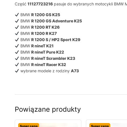
Część
11127723216
pasuje do wybranych motocykli BMW Mo
BMW
R 1200 GS K25
BMW
R 1200 GS Adventure K25
BMW
R 1200 RT K26
BMW
R 1200 R K27
BMW
R 1200 S / HP2 Sport K29
BMW
R nineT K21
BMW
R nineT Pure K22
BMW
R nineT Scrambler K23
BMW
R nineT Racer K32
wybrane modele z rodziny
A73
Powiązane produkty
Super cena
Super cena