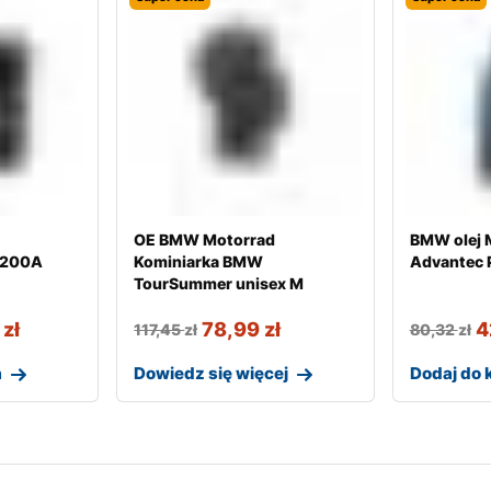
d
OE BMW Motorrad
BMW olej 
/200A
Kominiarka BMW
Advantec 
TourSummer unisex M
9
zł
78,99
zł
4
117,45
zł
80,32
zł
a
Dowiedz się więcej
Dodaj do 