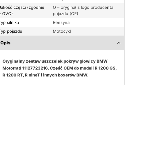
Jakość części (zgodnie
O – oryginał z logo producenta
z GVO)
pojazdu (OE)
Typ silnika
Benzyna
Typ pojazdu
Motocykl
Opis
Oryginalny zestaw uszczelek pokryw głowicy BMW
Motorrad 11127723216. Część OEM do modeli R 1200 GS,
R 1200 RT, R nineT i innych boxerów BMW.