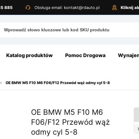
885 885
Obsługa email: kontakt@rdauto.pl
Kliknij 
Katalog produktów
Pomoc Drogowa
Wynajem
OE BMW M5 F10 M6 F06/F12 Przewód wąż odmy cyl 5-8
OE BMW M5 F10 M6
F06/F12 Przewód wąż
odmy cyl 5-8