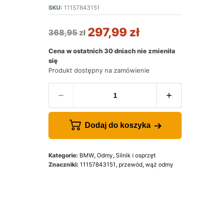
SKU:
11157843151
297,99
zł
368,95
zł
Cena w ostatnich 30 dniach nie zmieniła
się
Produkt dostępny na zamówienie
Dodaj do koszyka
Kategorie:
BMW
,
Odmy
,
Silnik i osprzęt
Znaczniki:
11157843151
,
przewód
,
wąż odmy