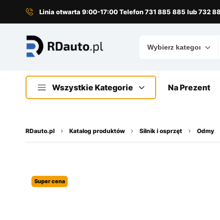
do
treści
Linia otwarta 9:00-17:00 Telefon 731 885 885 lub 732 
Wszystkie Kategorie
Na Prezent
RDauto.pl
Katalog produktów
Silnik i osprzęt
Odmy
Super cena