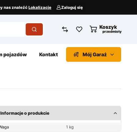
aby nas znaleźć
Lokalizacje
Zaloguj się
Koszyk
przedmioty
 pojazdów
Kontakt
Mój Garaż
Informacje o produkcie
Waga
1 kg