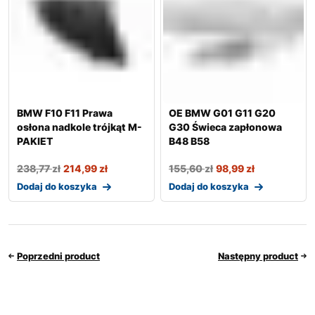
BMW F10 F11 Prawa
OE BMW G01 G11 G20
osłona nadkole trójkąt M-
G30 Świeca zapłonowa
PAKIET
B48 B58
238,77
zł
214,99
zł
155,60
zł
98,99
zł
Dodaj do koszyka
Dodaj do koszyka
Poprzedni product
Następny product