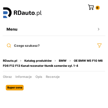
do
treści
Menu
Czego szukasz?
RDauto.pl
Katalog produktów
BMW
OE BMW M5 F10 M6
F06 F12 F13 Kanał rezonator tłumik szmerów cyl. 1-4
Obraz
Informacje
Opis
Recenzje
Super cena