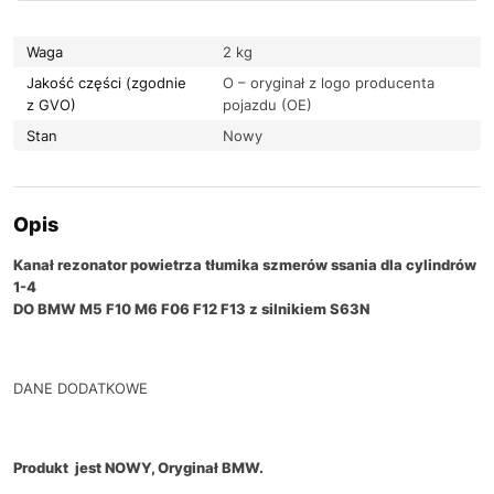
Waga
2 kg
Jakość części (zgodnie
O – oryginał z logo producenta
z GVO)
pojazdu (OE)
Stan
Nowy
Opis
Kanał rezonator powietrza tłumika szmerów ssania dla cylindrów
1-4
DO BMW M5 F10 M6 F06 F12 F13 z silnikiem S63N
DANE DODATKOWE
Produkt jest NOWY, Oryginał BMW.