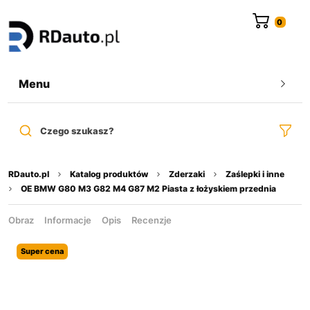
do
treści
Menu
Czego szukasz?
RDauto.pl
Katalog produktów
Zderzaki
Zaślepki i inne
OE BMW G80 M3 G82 M4 G87 M2 Piasta z łożyskiem przednia
Obraz
Informacje
Opis
Recenzje
Super cena