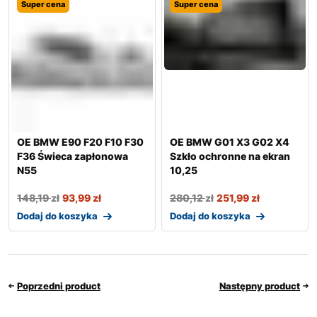
Super cena
Super cena
OE BMW E90 F20 F10 F30
OE BMW G01 X3 G02 X4
F36 Świeca zapłonowa
Szkło ochronne na ekran
N55
10,25
148,19
zł
93,99
zł
280,12
zł
251,99
zł
Dodaj do koszyka
Dodaj do koszyka
Poprzedni product
Następny product