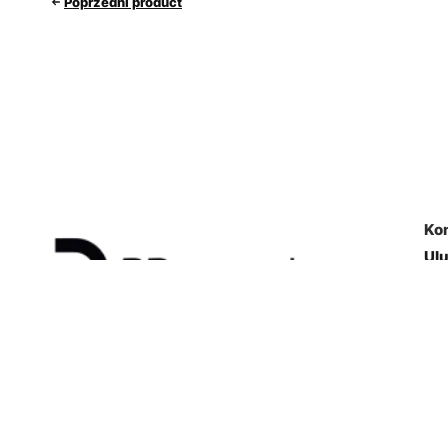
Poprzedni product
Ko
Ul
Za
Mó
Ad
Newsletter: Nowości, Promocje,