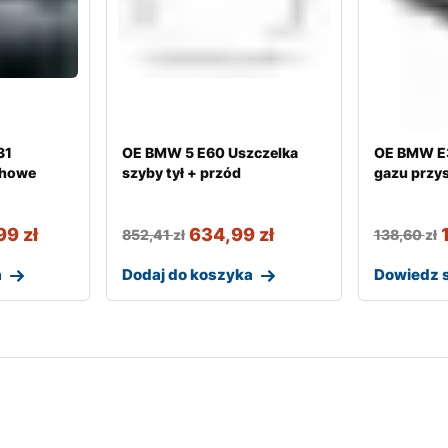
31
OE BMW 5 E60 Uszczelka
OE BMW E3
chowe
szyby tył + przód
gazu przy
,99
zł
634,99
zł
852,41
zł
138,60
zł
a
Dodaj do koszyka
Dowiedz s