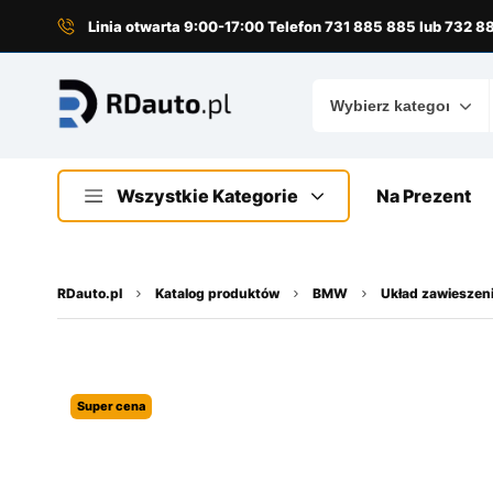
do
treści
Linia otwarta 9:00-17:00 Telefon 731 885 885 lub 732 
Wszystkie Kategorie
Na Prezent
RDauto.pl
Katalog produktów
BMW
Układ zawieszen
Super cena