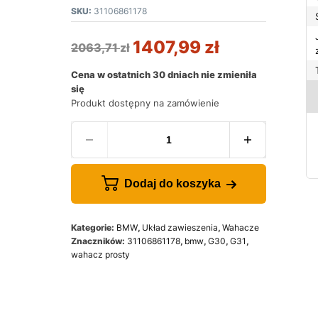
SKU:
31106861178
1407,99
zł
2063,71
zł
Cena w ostatnich 30 dniach nie zmieniła
się
Produkt dostępny na zamówienie
Dodaj do koszyka
Kategorie:
BMW
,
Układ zawieszenia
,
Wahacze
Znaczników:
31106861178
,
bmw
,
G30
,
G31
,
wahacz prosty