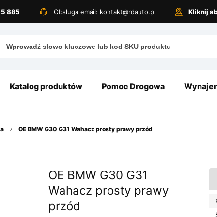
885 885
Obsługa email: kontakt@rdauto.pl
Kliknij 
Katalog produktów
Pomoc Drogowa
Wynajem
ia
OE BMW G30 G31 Wahacz prosty prawy przód
OE BMW G30 G31
Wahacz prosty prawy
przód