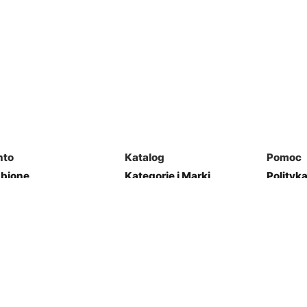
nto
Katalog
Pomoc
ubione
Kategorie i Marki
Polityk
mówienia
Mapa Strony
Regulam
j Garaż
Kontakt
res
Zwroty