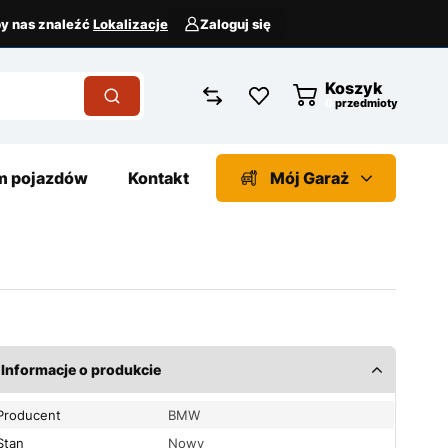
aby nas znaleźć
Lokalizacje
Zaloguj się
Koszyk
przedmioty
 pojazdów
Kontakt
Mój Garaż
Informacje o produkcie
Producent
BMW
Stan
Nowy