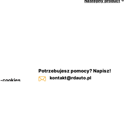
Następny product
Potrzebujesz pomocy? Napisz!
kontakt@rdauto.pl
a-cookies
Zadzwoń, jesteśmy do twojej
in sklepu
dyspozycji od 09:00 - 17:00
+48 731 885 885
+48 732 885 885
+48 732 885 333