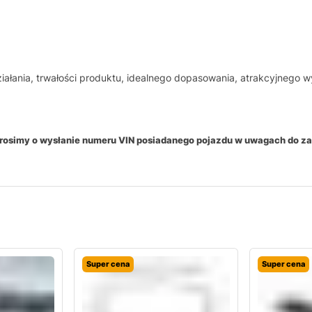
łania, trwałości produktu, idealnego dopasowania, atrakcyjnego wy
 prosimy o wysłanie numeru VIN posiadanego pojazdu w uwagach do z
Super cena
Super cena