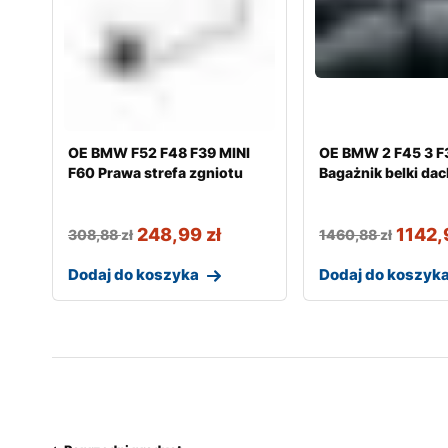
OE BMW F52 F48 F39 MINI
OE BMW 2 F45 3 F
F60 Prawa strefa zgniotu
Bagażnik belki da
248,99
zł
1142
308,88
zł
1460,88
zł
Dodaj do koszyka
Dodaj do koszyk