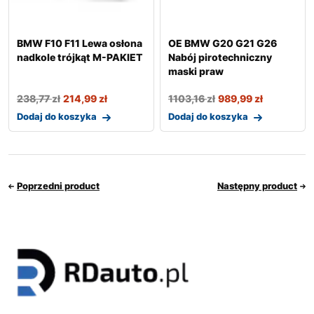
BMW F10 F11 Lewa osłona
OE BMW G20 G21 G26
nadkole trójkąt M-PAKIET
Nabój pirotechniczny
maski praw
238,77
zł
214,99
zł
1103,16
zł
989,99
zł
Dodaj do koszyka
Dodaj do koszyka
Poprzedni product
Następny product