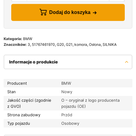
Dodaj do koszyka
Kategoria:
BMW
Znaczników:
3
,
51767461970
,
G20
,
G21
,
komora
,
Osłona
,
SILNIKA
Informacje o produkcie
Producent
BMW
Stan
Nowy
Jakość części (zgodnie
O – oryginał z logo producenta
z GVO)
pojazdu (OE)
Strona zabudowy
Przód
Typ pojazdu
Osobowy