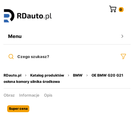
do
treści
Menu
Czego szukasz?
RDauto.pl
Katalog produktów
BMW
OE BMW G20 G21
osłona komory silnika środkowa
Obraz
Informacje
Opis
Super cena