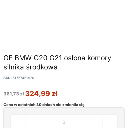
OE BMW G20 G21 osłona komory
silnika środkowa
SKU:
51767461970
324,99
zł
361,73
zł
Cena w ostatnich 30 dniach nie zmieniła się