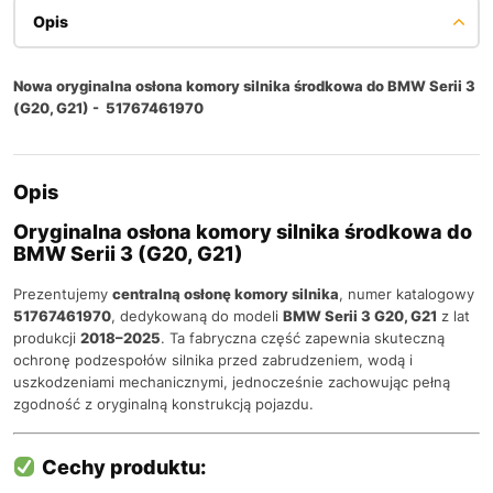
Opis
Nowa o
ryginalna osłona komory silnika środkowa do BMW Serii 3
(G20, G21) - 51767461970
Opis
Oryginalna osłona komory silnika środkowa do
BMW Serii 3 (G20, G21)
Prezentujemy
centralną osłonę komory silnika
, numer katalogowy
51767461970
, dedykowaną do modeli
BMW Serii 3 G20, G21
z lat
produkcji
2018–2025
. Ta fabryczna część zapewnia skuteczną
ochronę podzespołów silnika przed zabrudzeniem, wodą i
uszkodzeniami mechanicznymi, jednocześnie zachowując pełną
zgodność z oryginalną konstrukcją pojazdu.
Cechy produktu: