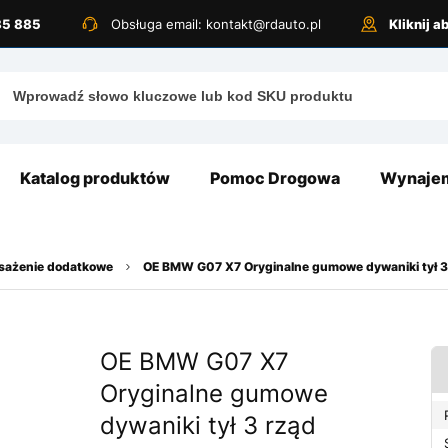
885 885
Obsługa email: kontakt@rdauto.pl
Kliknij 
Katalog produktów
Pomoc Drogowa
Wynajem
osażenie dodatkowe
OE BMW G07 X7 Oryginalne gumowe dywaniki tył 
OE BMW G07 X7
Oryginalne gumowe
dywaniki tył 3 rząd