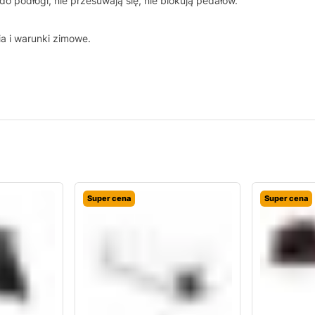
o podłogi, nie przesuwają się, nie blokują pedałów.
ia i warunki zimowe.
Super cena
Super cena