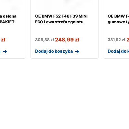
a osłona
OE BMW F52 F48 F39 MINI
OE BMW F4
-PAKIET
F60 Lewa strefa zgniotu
gumowe ty
9
zł
248,99
zł
308,88
zł
331,92
zł
a
Dodaj do koszyka
Dodaj do 