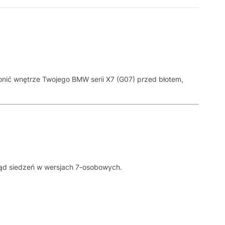
onić wnętrze Twojego BMW serii X7 (G07) przed błotem,
ząd siedzeń w wersjach 7-osobowych.