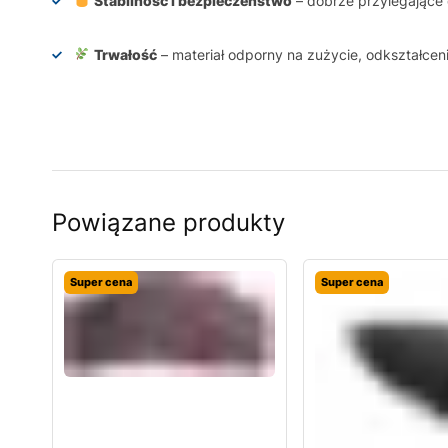
Stabilność i bezpieczeństwo
– dobrze przylegające d
Trwałość
– materiał odporny na zużycie, odkształcen
Powiązane produkty
Super cena
Super cena