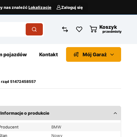
aby nas znaleźć
Lokalizacje
Zaloguj się
Koszyk
przedmioty
 pojazdów
Kontakt
Mój Garaż
3 rząd 51472458557
Informacje o produkcie
Producent
BMW
Stan
Nowy