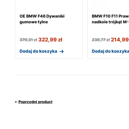
OE BMW F46 Dywaniki
BMW F10 F11 Praw
gumowe tylne
nadkole trójkąt M
322,99
zł
214,9
379,31
zł
238,77
zł
Dodaj do koszyka
Dodaj do koszyk
Poprzedni product