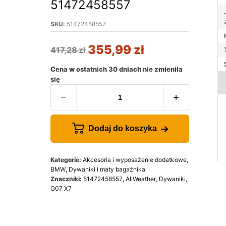
51472458557
SKU:
51472458557
355,99
zł
417,28
zł
Cena w ostatnich 30 dniach nie zmieniła
się
Dodaj do koszyka
Kategorie:
Akcesoria i wyposażenie dodatkowe
,
BMW
,
Dywaniki i maty bagażnika
Znaczniki:
51472458557
,
AllWeather
,
Dywaniki
,
G07 X7