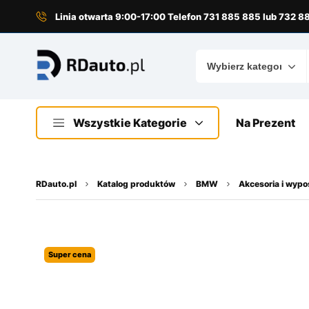
do
treści
Linia otwarta 9:00-17:00 Telefon 731 885 885 lub 732 
Wszystkie Kategorie
Na Prezent
RDauto.pl
Katalog produktów
BMW
Akcesoria i wyp
Super cena