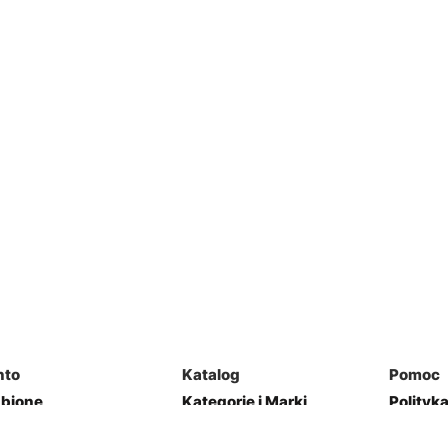
nto
Katalog
Pomoc
ubione
Kategorie i Marki
Polityk
mówienia
Mapa Strony
Regulam