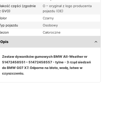
Jakość części (zgodnie
O – oryginał z logo producenta
z GVO)
pojazdu (OE)
Kolor
Czarny
Typ pojazdu
Osobowy
Sezon
Całoroczne
Opis
Zestaw dywaników gumowych BMW All-Weather nr
51472458551 – 51472458557 - tylne - 3 rząd siedzeń
do BMW G07 X7. Odporne na błoto, wodę, łatwe w
czyszczeniu.