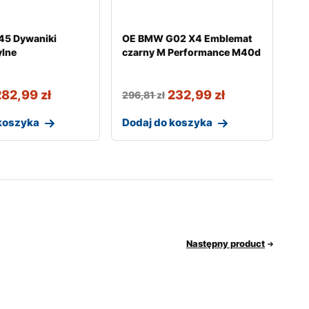
5 Dywaniki
OE BMW G02 X4 Emblemat
lne
czarny M Performance M40d
282,99
zł
232,99
zł
296,81
zł
koszyka
Dodaj do koszyka
Następny product