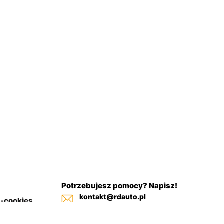
Potrzebujesz pomocy? Napisz!
kontakt@rdauto.pl
a-cookies
Zadzwoń, jesteśmy do twojej
in sklepu
dyspozycji od 09:00 - 17:00