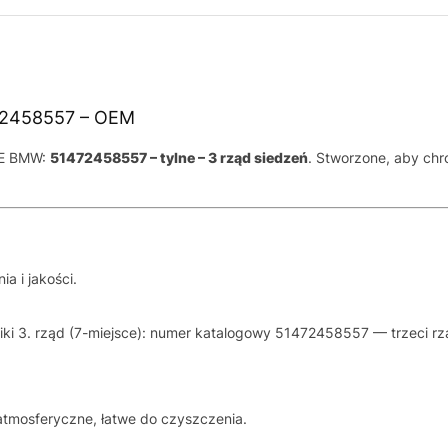
72458557 – OEM
OE BMW:
51472458557 – tylne – 3 rząd siedzeń
. Stworzone, aby chr
 i jakości.
ki 3. rząd (7-miejsce): numer katalogowy 51472458557 — trzeci r
 atmosferyczne, łatwe do czyszczenia.