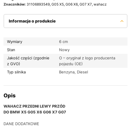
Znaczników:
31106893549
,
G05 X5
,
G06 X6
,
G07 X7
,
wahacz
Informacje o produkcie
Wymiary
6 cm
Stan
Nowy
Jakość części (zgodnie
O – oryginał z logo producenta
z GVO)
pojazdu (OE)
Typ silnika
Benzyna, Diesel
Opis
WAHACZ PRZEDNI LEWY PRZÓD
DO BMW X5 G05 X6 G06 X7 G07
DANE DODATKOWE