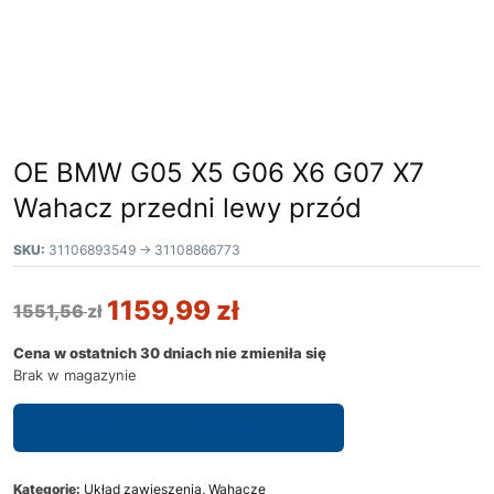
OE BMW G05 X5 G06 X6 G07 X7
Wahacz przedni lewy przód
SKU:
31106893549 -> 31108866773
1159,99
zł
1551,56
zł
Cena w ostatnich 30 dniach nie zmieniła się
Brak w magazynie
Zapytaj o dostępność
Kategorie:
Układ zawieszenia
,
Wahacze