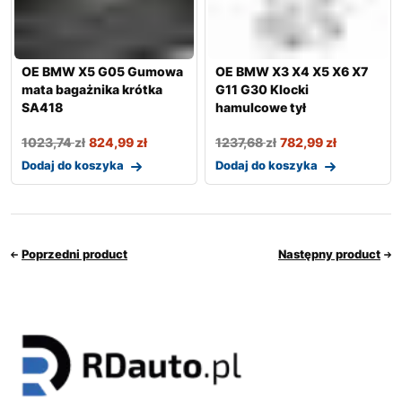
OE BMW X5 G05 Gumowa
OE BMW X3 X4 X5 X6 X7
mata bagażnika krótka
G11 G30 Klocki
SA418
hamulcowe tył
1023,74
zł
824,99
zł
1237,68
zł
782,99
zł
Dodaj do koszyka
Dodaj do koszyka
Poprzedni product
Następny product