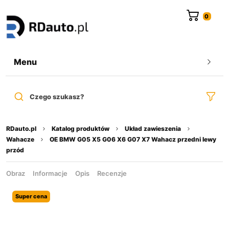
do
treści
Menu
Czego szukasz?
RDauto.pl
Katalog produktów
Układ zawieszenia
Wahacze
OE BMW G05 X5 G06 X6 G07 X7 Wahacz przedni lewy
przód
Obraz
Informacje
Opis
Recenzje
Super cena