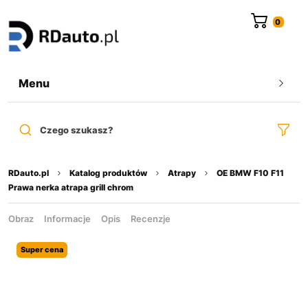
do
treści
Menu
Czego szukasz?
RDauto.pl
Katalog produktów
Atrapy
OE BMW F10 F11
Prawa nerka atrapa grill chrom
Obraz
Informacje
Opis
Recenzje
Super cena