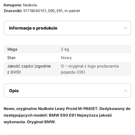
Kategoria:
Nadkola
Znaczniki:
51718040101
,
E90
,
E91
,
m-pakiet
Informacje o produkcie
Waga
2 kg
Stan
Nowy
Jakość części (zgodnie
O – oryginał z logo producenta
z GVO)
pojazdu (OE)
Opis
Nowe, oryginalne Nadkole Lewy Przód M-PAKIET. Dedykowany do
następujących modeli: BMW E90 E91 Najwyższa jakość
wykonania. Oryginał BMW.