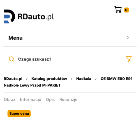
do
treści
Menu
Czego szukasz?
RDauto.pl
Katalog produktów
Nadkola
OE BMW E90 E91
Nadkole Lewy Przód M-PAKIET
Obraz
Informacje
Opis
Recenzje
Super cena