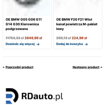
OE BMW G05 G06 G11
OE BMW F20 F21 Wlot
G14 G30 Kierownica
kanał powietrza M-pakiet
podgrzewana
lewy
11753,33
zł
2649,99
zł
250,13
zł
224,99
zł
Dowiedz się więcej
Dodaj do koszyka
Poprzedni product
Następny product