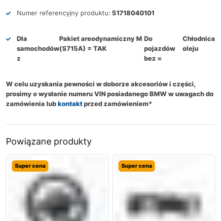
Numer referencyjny produktu:
51718040101
Dla
Pakiet areodynamiczny M
Do
Chłodnica
samochodów
(S715A) = TAK
pojazdów
oleju
z
bez =
W celu uzyskania pewności w doborze akcesoriów i części,
prosimy o wysłanie numeru VIN posiadanego BMW w uwagach do
zamówienia lub
kontakt
przed zamówieniem*
Powiązane produkty
Super cena
Super cena