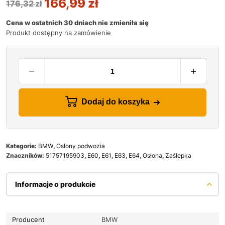
166,99
zł
176,32
zł
Cena w ostatnich 30 dniach nie zmieniła się
Produkt dostępny na zamówienie
Dodaj do koszyka
Kategorie:
BMW
,
Osłony podwozia
Znaczników:
51757195903
,
E60
,
E61
,
E63
,
E64
,
Osłona
,
Zaślepka
Informacje o produkcie
Producent
BMW