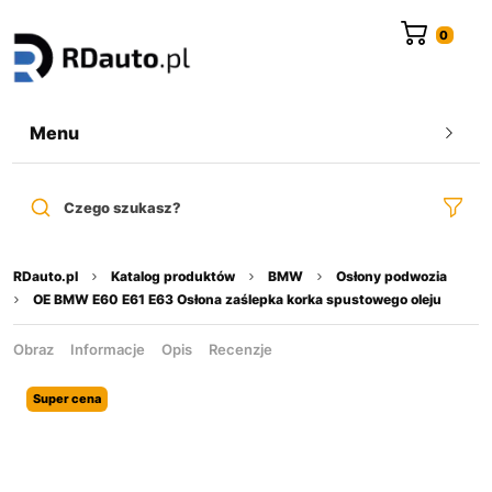
do
treści
Menu
Czego szukasz?
RDauto.pl
Katalog produktów
BMW
Osłony podwozia
OE BMW E60 E61 E63 Osłona zaślepka korka spustowego oleju
Obraz
Informacje
Opis
Recenzje
Super cena