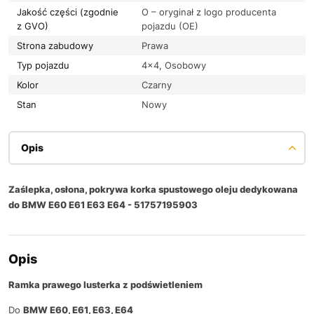
Jakość części (zgodnie
O – oryginał z logo producenta
z GVO)
pojazdu (OE)
Strona zabudowy
Prawa
Typ pojazdu
4×4, Osobowy
Kolor
Czarny
Stan
Nowy
Opis
Zaślepka, osłona, pokrywa korka spustowego oleju dedykowana
do BMW E60 E61 E63 E64 - 51757195903
Opis
Ramka prawego lusterka z podświetleniem
Do
BMW E60, E61, E63, E64