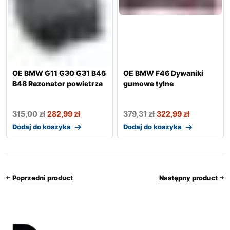
OE BMW G11 G30 G31 B46
OE BMW F46 Dywaniki
B48 Rezonator powietrza
gumowe tylne
315,00
zł
282,99
zł
379,31
zł
322,99
zł
Dodaj do koszyka
Dodaj do koszyka
Poprzedni product
Następny product