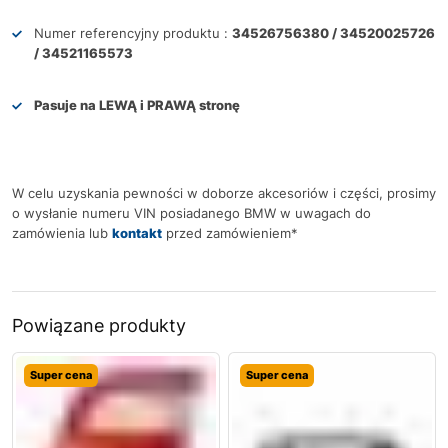
Numer referencyjny produktu :
34526756380 / 34520025726
/ 34521165573
Pasuje na LEWĄ i PRAWĄ stronę
W celu uzyskania pewności w doborze akcesoriów i części, prosimy
o wysłanie numeru VIN posiadanego BMW w uwagach do
zamówienia lub
kontakt
przed zamówieniem*
Powiązane produkty
Super cena
Super cena