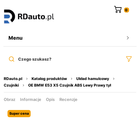
do
treści
Menu
Czego szukasz?
RDauto.pl
Katalog produktów
Układ hamulcowy
Czujniki
OE BMW E53 X5 Czujnik ABS Lewy Prawy tył
Obraz
Informacje
Opis
Recenzje
Super cena