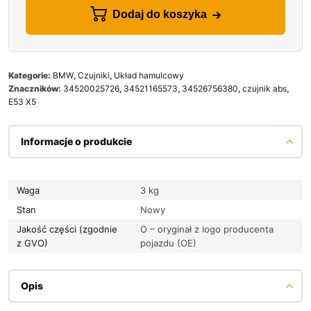
Dodaj do koszyka
Kategorie:
BMW
,
Czujniki
,
Układ hamulcowy
Znaczników:
34520025726
,
34521165573
,
34526756380
,
czujnik abs
,
E53 X5
Informacje o produkcie
Waga
3 kg
Stan
Nowy
Jakość części (zgodnie
O – oryginał z logo producenta
z GVO)
pojazdu (OE)
Opis