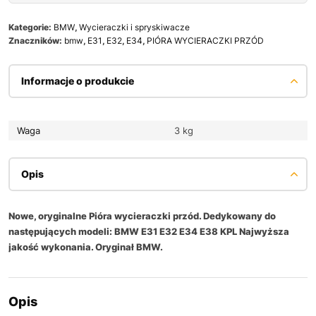
Kategorie:
BMW
,
Wycieraczki i spryskiwacze
Znaczników:
bmw
,
E31
,
E32
,
E34
,
PIÓRA WYCIERACZKI PRZÓD
Informacje o produkcie
Waga
3 kg
Opis
Nowe, oryginalne Pióra wycieraczki przód. Dedykowany do
następujących modeli: BMW E31 E32 E34 E38 KPL Najwyższa
jakość wykonania. Oryginał BMW.
Opis