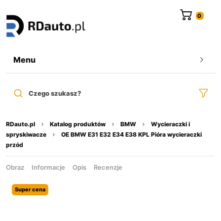
do
treści
Menu
Czego szukasz?
RDauto.pl
Katalog produktów
BMW
Wycieraczki i
spryskiwacze
OE BMW E31 E32 E34 E38 KPL Pióra wycieraczki
przód
Obraz
Informacje
Opis
Recenzje
Super cena