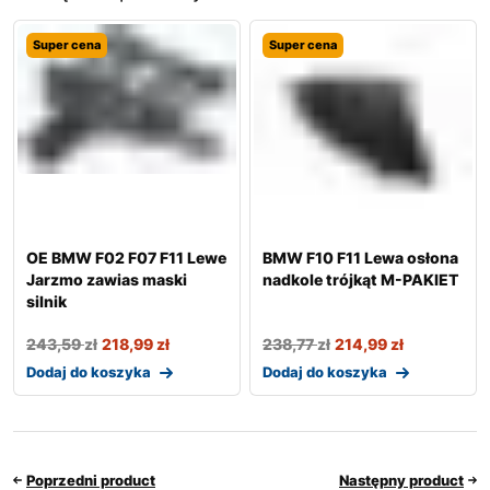
Super cena
Super cena
OE BMW F02 F07 F11 Lewe
BMW F10 F11 Lewa osłona
Jarzmo zawias maski
nadkole trójkąt M-PAKIET
silnik
243,59
zł
218,99
zł
238,77
zł
214,99
zł
Dodaj do koszyka
Dodaj do koszyka
Poprzedni product
Następny product