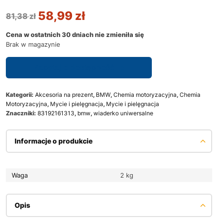
58,99
zł
81,38
zł
Cena w ostatnich 30 dniach nie zmieniła się
Brak w magazynie
Zapytaj o dostępność
Kategorii:
Akcesoria na prezent
,
BMW
,
Chemia motoryzacyjna
,
Chemia
Motoryzacyjna
,
Mycie i pielęgnacja
,
Mycie i pielęgnacja
Znaczniki:
83192161313
,
bmw
,
wiaderko uniwersalne
Informacje o produkcie
Waga
2 kg
Opis