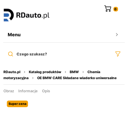
do
treści
Menu
Czego szukasz?
RDauto.pl
Katalog produktów
BMW
Chemia
motoryzacyjna
OE BMW CARE Składane wiaderko uniwersalne
Obraz
Informacje
Opis
Super cena