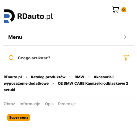
do
treści
Menu
Czego szukasz?
RDauto.pl
Katalog produktów
BMW
Akcesoria i
wyposażenie dodatkowe
OE BMW CARE Kamizelki odblaskowe 2
sztuki
Obraz
Informacje
Opis
Recenzje
Super cena