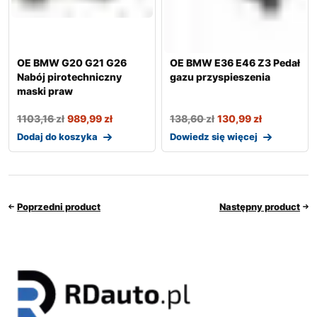
OE BMW G20 G21 G26
OE BMW E36 E46 Z3 Pedał
Nabój pirotechniczny
gazu przyspieszenia
maski praw
1103,16
zł
989,99
zł
138,60
zł
130,99
zł
Dodaj do koszyka
Dowiedz się więcej
Poprzedni product
Następny product