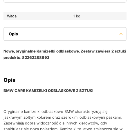
Waga
1 kg
Opis
Nowe, oryginalne Kamizelki odblaskowe. Zestaw zawiera 2 sztuki
produktu. 82262288693
Opis
BMW CARE KAMIZELKI ODBLASKOWE 2 SZTUKI
Oryginalne kamizelki odblaskowe BMW charakteryzują się
jaskrawym żółtym kolorem oraz szerokimi odblaskowymi paskami.
Zapewniają dobrą widoczność dla innych kierowców, gdy
znajdujesz się poza pojazdem. Kamizelki te łatwo zmieszczą się w