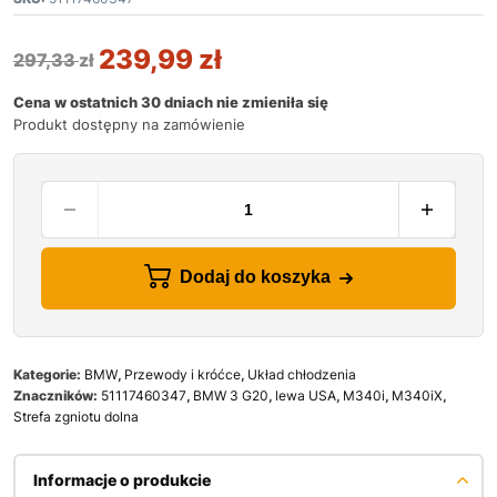
239,99
zł
297,33
zł
Cena w ostatnich 30 dniach nie zmieniła się
Produkt dostępny na zamówienie
Dodaj do koszyka
Kategorie:
BMW
,
Przewody i króćce
,
Układ chłodzenia
Znaczników:
51117460347
,
BMW 3 G20
,
lewa USA
,
M340i
,
M340iX
,
Strefa zgniotu dolna
Informacje o produkcie