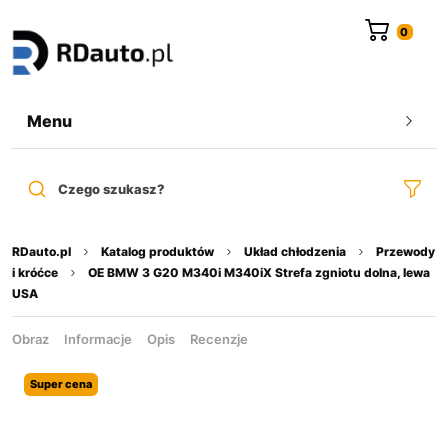
do
treści
Menu
Czego szukasz?
RDauto.pl
Katalog produktów
Układ chłodzenia
Przewody
i króćce
OE BMW 3 G20 M340i M340iX Strefa zgniotu dolna, lewa
USA
Obraz
Informacje
Opis
Recenzje
Super cena