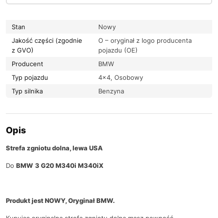
Stan
Nowy
Jakość części (zgodnie
O – oryginał z logo producenta
z GVO)
pojazdu (OE)
Producent
BMW
Typ pojazdu
4×4, Osobowy
Typ silnika
Benzyna
Opis
Strefa zgniotu dolna, lewa USA
Do
BMW
3 G20 M340i M340iX
Produkt jest NOWY, Oryginał BMW.
Kupując oryginalną strefa zgniotu dolną masz pewność