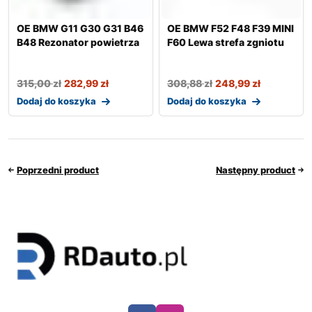
OE BMW G11 G30 G31 B46
OE BMW F52 F48 F39 MINI
B48 Rezonator powietrza
F60 Lewa strefa zgniotu
315,00
zł
282,99
zł
308,88
zł
248,99
zł
Dodaj do koszyka
Dodaj do koszyka
Poprzedni product
Następny product